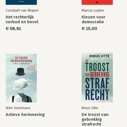
Bekijk alle boeken
Constant van Nispen
Marcia Luyten
Het rechterlijk
Kiezen voor
verbod en bevel
democratie
€ 68,81
€ 15,00
Wim Voermans
Rinus Otte
Actieve herinnering
De troost van
gebrekkig
strafrecht