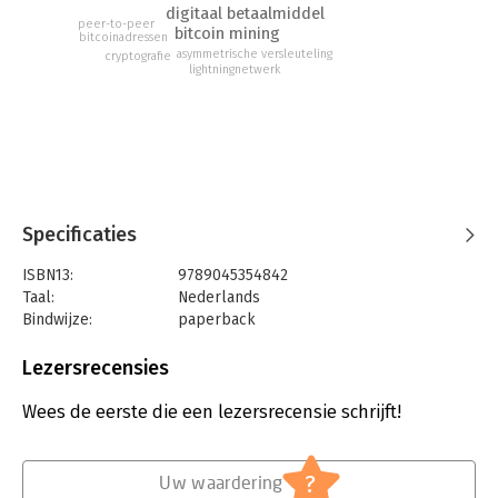
digitaal betaalmiddel
peer-to-peer
bitcoin mining
bitcoinadressen
asymmetrische versleuteling
cryptografie
lightningnetwerk
Specificaties
ISBN13:
9789045354842
Taal:
Nederlands
Bindwijze:
paperback
Aantal pagina's:
192
Uitgever:
BBNC Uitgevers
Lezersrecensies
Druk:
1
Verschijningsdatum:
18-5-2018
Wees de eerste die een lezersrecensie schrijft!
Hoofdrubriek:
Personal finance
Serie:
Dummies (Nederlandstalig)
?
Uw waardering