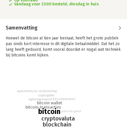
Op voorraad
Vandaag voor 23:00 besteld, dinsdag in huis
Samenvatting
Hoewel de bitcoin al tien jaar bestaat, heeft het grote publiek
pas sinds kort interesse in dit digitale betaalmiddel. Dat het zo
lang heeft geduurd, komt vooral doordat er nogal wat techniek
bij bitcoins komt kijken.
Je hoeft echter geen technisch wonder te zijn om bitcoins te
kunnen gebruiken! 'Bitcoins voor Dummies' legt in duidelijke
taal uit wat bitcoins zijn, hoe ze werken, hoe je ze koopt en
verkoopt en wat de voor- en nadelen zijn. Ook komt de
blockchain aan bod, de technologie waarop de bitcoin is
asymmetrische versleuteling
gebaseerd. Bovendien gaat het boek in op alternatieven voor
cryptografie
bitcoins zoals Ethereum en Litecoin.
bitcoinadressen
lightningnetwerk
bitcoin wallet
bitcoin-transacties
bitcoin
peer-to-peer
cryptovaluta
blockchain