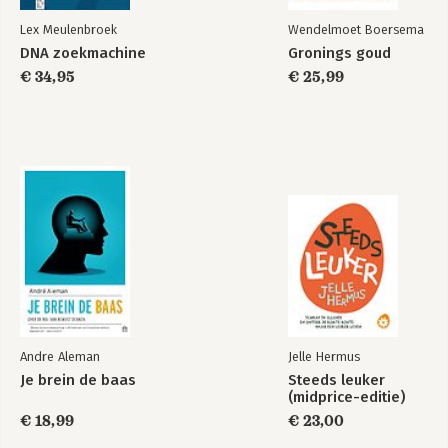
Verklarende woordenlijst
Lex Meulenbroek
Wendelmoet Boersema
Index
DNA zoekmachine
Gronings goud
€ 34,95
€ 25,99
Andre Aleman
Jelle Hermus
Je brein de baas
Steeds leuker
(midprice-editie)
€ 18,99
€ 23,00