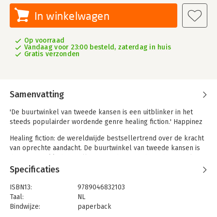
In winkelwagen
Op voorraad
Vandaag voor 23:00 besteld, zaterdag in huis
Gratis verzonden
Samenvatting
'De buurtwinkel van tweede kansen is een uitblinker in het
steeds populairder wordende genre healing fiction.' Happinez
Healing fiction: de wereldwijde bestsellertrend over de kracht
van oprechte aandacht. De buurtwinkel van tweede kansen is
de nummer één bestseller uit Zuid-Korea, die zich afspeelt in
een kleine buurtwinkel in Seoel.
Specificaties
Voor de lezers van Dingen die je alleen ziet als je er de tijd
ISBN13:
9789046832103
voor neemt, het huis met de kersenbloesem en Het restaurant
Taal:
NL
van de herinneringen.
Bindwijze:
paperback
Aantal pagina's:
240