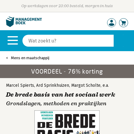
Op werkdagen voor 23:00 besteld, morgen in huis
Mens en maatschappij
VOORDEEL - 76% korting
Marcel Spierts
,
Ard Sprinkhuizen
,
Margot Scholte
,
e.a.
De brede basis van het sociaal werk
Grondslagen, methoden en praktijken