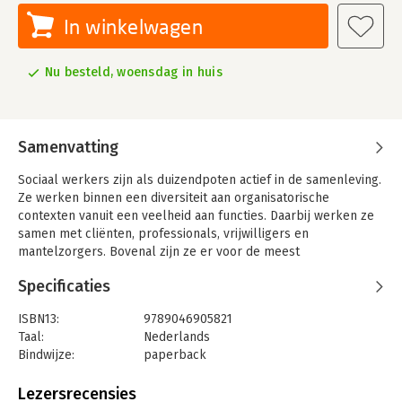
In winkelwagen
Nu besteld, woensdag in huis
Samenvatting
Sociaal werkers zijn als duizendpoten actief in de samenleving.
Ze werken binnen een diversiteit aan organisatorische
contexten vanuit een veelheid aan functies. Daarbij werken ze
samen met cliënten, professionals, vrijwilligers en
mantelzorgers. Bovenal zijn ze er voor de meest
uiteenlopende bevolkingsgroepen waarbij ze worden
Specificaties
geconfronteerd met allerhande individuele, sociale en
maatschappelijke vraagstukken. In deze complexiteit dreigt
ISBN13:
9789046905821
het zicht op de gemeenschappelijke basis van het beroep
Taal:
Nederlands
verloren te gaan. Dit zicht is echter van groot belang voor het
Bindwijze:
paperback
ontwikkelen van een krachtige beroepsidentiteit, voor de
Uitgever:
Coutinho
herkenbaarheid van het beroepsgroep, en voor het
Druk:
1
Lezersrecensies
verstevigen van de positie van het beroep in de samenleving.