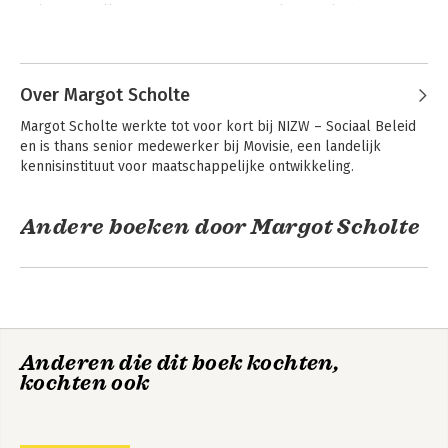
leerinhoud.
welzijnsinstellingen. Daarnaast is hij werkzaam als docent 
De diverse hoofdstukken zijn geschreven door verschillende
theorie en methoden van Culturele en Maatschappelijke 
auteurs met ruime expertise in het sociaal werk. Het boek
Andere boeken door Marcel Spierts
Vorming bij de Haagse Hogeschool.
staat onder redactie van Marcel Spierts, Ard Sprinkhuizen,
Margot Scholte, Marc Hoijtink, Ed de Jonge en Lia van Doorn.
Over Margot Scholte
Margot Scholte werkte tot voor kort bij NIZW – Sociaal Beleid 
en is thans senior medewerker bij Movisie, een landelijk 
kennisinstituut voor maatschappelijke ontwikkeling.
Andere boeken door Margot Scholte
Basisboek sociaal
De brede basis van
werk
het sociaal werk
Anderen die dit boek kochten,
kochten ook