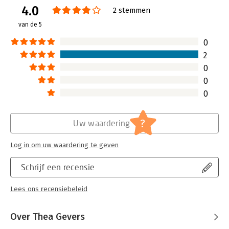
4.0
Verschijningsdatum:
25-11-2014
2 stemmen
van de 5
Hoofdrubriek:
Leiderschap
0
2
0
0
0
?
Uw waardering
Log in om uw waardering te geven
Schrijf een recensie
Lees ons recensiebeleid
Over Thea Gevers