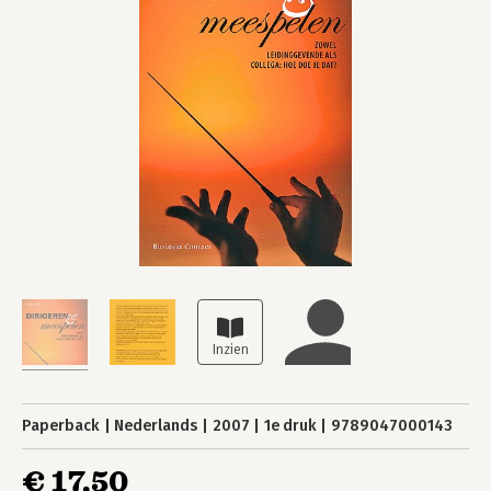
Paperback
Nederlands
2007
1e druk
9789047000143
€ 17,50