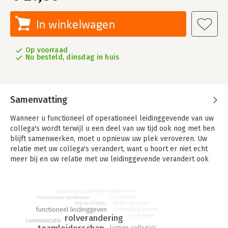
In winkelwagen
Op voorraad
Nu besteld, dinsdag in huis
Samenvatting
Wanneer u functioneel of operationeel leidinggevende van uw
collega's wordt terwijl u een deel van uw tijd ook nog met hen
blijft samenwerken, moet u opnieuw uw plek veroveren. Uw
relatie met uw collega's verandert, want u hoort er niet echt
meer bij en uw relatie met uw leidinggevende verandert ook
omdat u meer zijn gelijke wordt.
Daarnaast is uw nieuwe functie bij uitstek een positie om meer
professionele grenzen
platte organisatie
werkzaamheden aan te trekken dan u aankunt: uw collega's
manipulatie herkennen
carrièregroei
balans vinden
platte organisatie
delegeren naar boven (leggen allerlei verantwoordelijkheden
functioneel leidinggeven
professionele grenzen
rolverandering
bij u neer) en uw leidinggevende delegeert naar beneden (legt
carrièregroei
communicatie
zijn of haar taken bij u neer).
lastige collega's