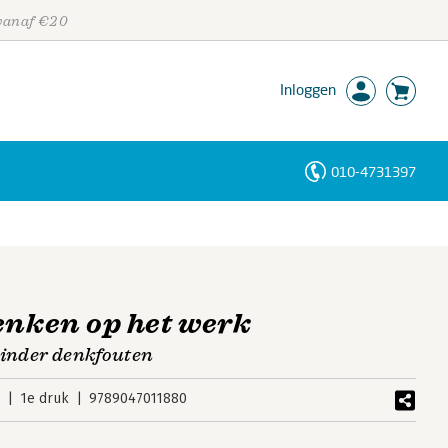
 vanaf €20
Inloggen
010-4731397
Personen
Trefwoorden
enken op het werk
minder denkfouten
8
1e druk
9789047011880