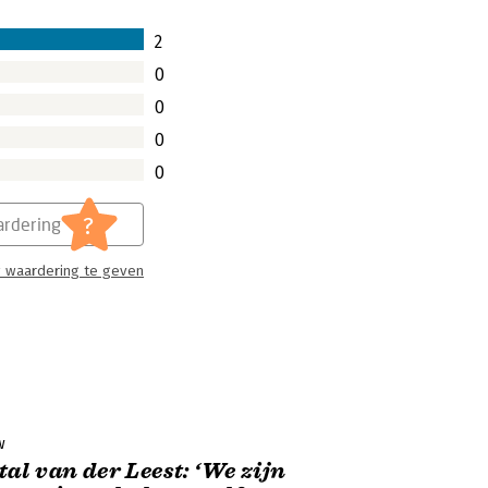
2
0
0
0
0
?
rdering
 waardering te geven
w
al van der Leest: ‘We zijn