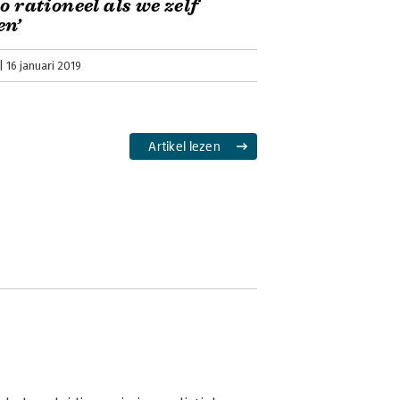
zo rationeel als we zelf
en’
16 januari 2019
Artikel lezen