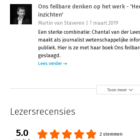
Ons feilbare denken op het werk - 'He
inzichten'
Martin van Staveren | 7 maart 2019
Een sterke combinatie: Chantal van der Lee
maakt als journalist wetenschappelijke info
publiek. Hier is ze met haar boek Ons feilba
geslaagd.
Lees verder
Ons feilbare denken op het werk - 'E
Toon meer
Annemiek Smans | 19 december 2018
De titel Ons feilbare denken op het werk is
Lezersrecensies
gaan lezen. De ondertitel 'betere beslissin
goed idee van de inhoud.
Lees verder
5.0
2 stemmen