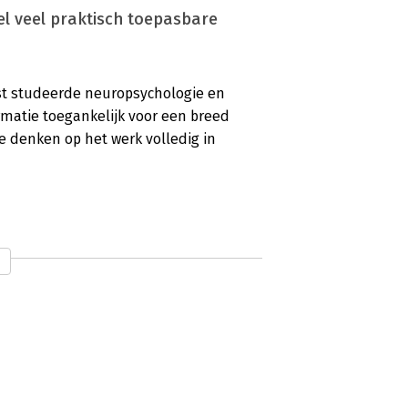
el veel praktisch toepasbare
st studeerde neuropsychologie en
rmatie toegankelijk voor een breed
re denken op het werk volledig in
en goede weergave'
 een mooie uitnodiging om het boek te
gen en minder denkfouten' geeft een