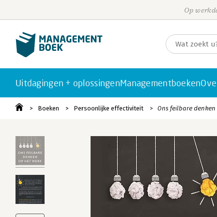
Op werkda
Uitdagingen + oplossingen
Managementboeken
Ove
Boeken
Persoonlijke effectiviteit
Ons feilbare denken