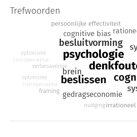
Trefwoorden
persoonlijke effectiviteit
ratione
cognitive bias
besluitvorming
s
psychologie
optimisme
risicoperceptie
denkfout
verliesaversie
brein
cogn
beslissen
optimisme
risicoperceptie
sy
framing
gedragseconomie
irrationee
nudging