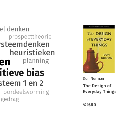
el denken
prospecttheorie
ysteemdenken
heuristieken
en
planning
itieve bias
Don Norman
steem 1 en 2
The Design of
oordeelsvorming
Everyday Things
l gedrag
€ 9,95