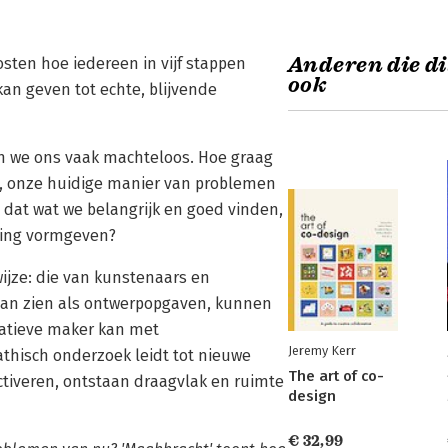
Anderen die di
sten hoe iedereen in vijf stappen
ook
n geven tot echte, blijvende
en we ons vaak machteloos. Hoe graag
g, onze huidige manier van problemen
m dat wat we belangrijk en goed vinden,
ving vormgeven?
ijze: die van kunstenaars en
gaan zien als ontwerpopgaven, kunnen
eatieve maker kan met
Jeremy Kerr
thisch onderzoek leidt tot nieuwe
The art of co-
ctiveren, ontstaan draagvlak en ruimte
design
€ 32,99