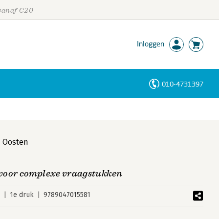
 vanaf €20
Inloggen
010-4731397
Personen
Trefwoorden
n Oosten
voor complexe vraagstukken
2
1e druk
9789047015581