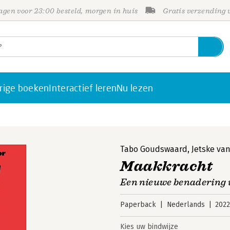
gen voor 23:00 besteld, morgen in huis
Gratis verzending
rige boeken
Interactief leren
Nu lezen
Tabo Goudswaard
,
Jetske va
Maakkracht
Een nieuwe benadering 
Paperback
Nederlands
202
Kies uw bindwijze