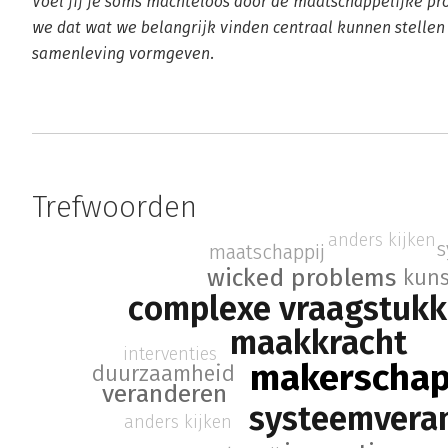
Voel jij je soms machteloos door de maatschappelijke pr
we dat wat we belangrijk vinden centraal kunnen stelle
samenleving vormgeven.
Trefwoorden
anders kijken
s
maatschappij
wicked problems
kuns
complexe vraagstuk
maakkracht
interventies
makerscha
duurzaamheid
veranderen
systeemvera
anders kijken