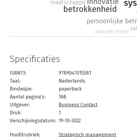
innovatie
sy
maatschappij
betrokkenheid
persoonlijke bet
sa
waardecreatie
Specificaties
ISBN13:
9789047015581
Taal:
Nederlands
Bindwijze:
paperback
Aantal pagina's:
168
Uitgever:
Business Contact
Druk:
1
Verschijningsdatum:
19-10-2022
Hoofdrubriek:
Strategisch management