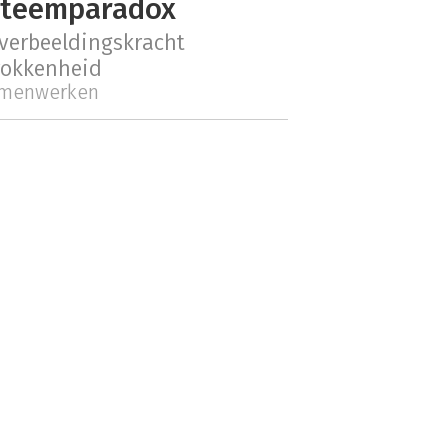
steemparadox
verbeeldingskracht
rokkenheid
menwerken