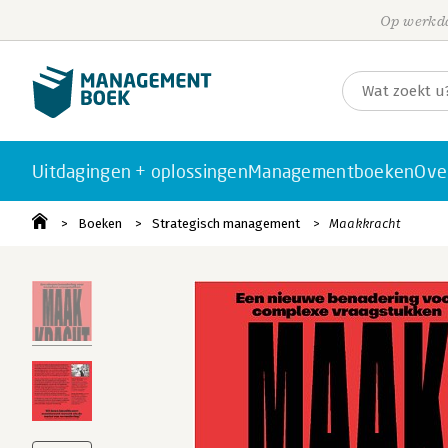
Op werkda
Uitdagingen + oplossingen
Managementboeken
Ove
Boeken
Strategisch management
Maakkracht