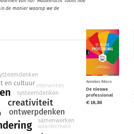
oblemen van nu? 'Maakkracht' toont hoe
n in de manier waarop we de
ysteemdenken
Annelies Riteco
t en cultuur
interventies
ken
De nieuwe
systeemdenken
professional
creativiteit
€ 18,36
p
ontwerpdenken
samenwerken
ndering
waardecreatie