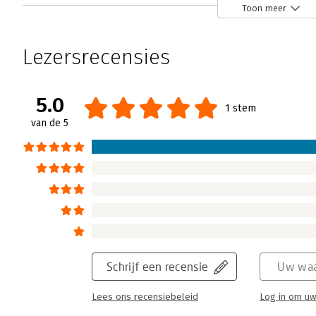
Toon meer
Maakkracht - ‘Aanrader voor bestuurd
veranderaars’
Lezersrecensies
Sjors van Leeuwen | 12 december 2022
We hebben te maken met grote, complexe u
energietransitie, woningentekort of het mig
5.0
1 stem
maatschappelijke problemen te kunnen opl
van de 5
denk- en werkwijze nodig: die van kunstenaa
je hoe je in vijf stappen een ‘maker’ wordt 
blijvende verandering.
Lees verder
Schrijf een recensie
Uw waa
Lees ons recensiebeleid
Log in om uw