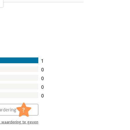
ers, beleidsmakers en
itdagingen. Denk aan de
ratievraagstuk. Om dit soort grote
ossen hebben we een hele andere
rs en ontwerpers. In ‘Maakkracht’ lees
1
en de aanzet kan geven tot echte,
0
0
0
0
?
rdering
 waardering te geven