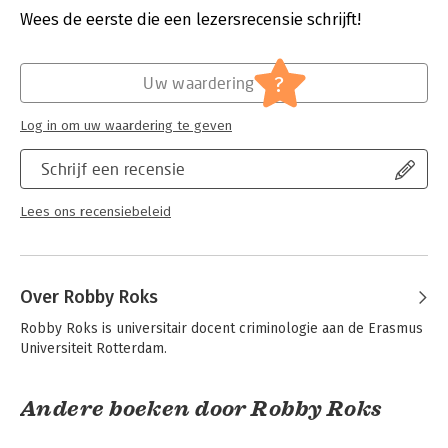
Verschijningsdatum:
20-1-2025
Wees de eerste die een lezersrecensie schrijft!
Hoofdrubriek:
Juridisch
Jongbloed:
Strafrecht diversen
?
Uw waardering
Log in om uw waardering te geven
Schrijf een recensie
Lees ons recensiebeleid
Over Robby Roks
Robby Roks is universitair docent criminologie aan de Erasmus 
Universiteit Rotterdam.
Andere boeken door Robby Roks