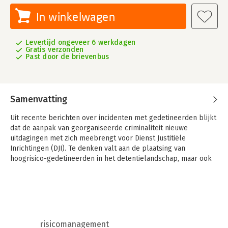
In winkelwagen
Levertijd ongeveer 6 werkdagen
Gratis verzonden
Past door de brievenbus
Samenvatting
Uit recente berichten over incidenten met gedetineerden blijkt
dat de aanpak van georganiseerde criminaliteit nieuwe
uitdagingen met zich meebrengt voor Dienst Justitiële
Inrichtingen (DJI). Te denken valt aan de plaatsing van
hoogrisico-gedetineerden in het detentielandschap, maar ook
aan de dagelijkse omgang met justitiabelen die er alles aan
doen om ‘binnen de muren’ van detentie door te gaan met hun
crimineel handelen.
Op basis van zowel kwantitatief als kwalitatief onderzoek geeft
dit boek een uitvoerig beeld van de zorgen over hoogrisico-
risicomanagement
gedetineerden in het Nederlandse gevangeniswezen en wat