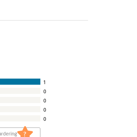
1
0
0
0
0
?
rdering