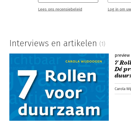
Lees ons recensiebeleid
Log in om uw
Interviews en artikelen
(1)
preview
7 Rol
Dé pr
duur
Carola W