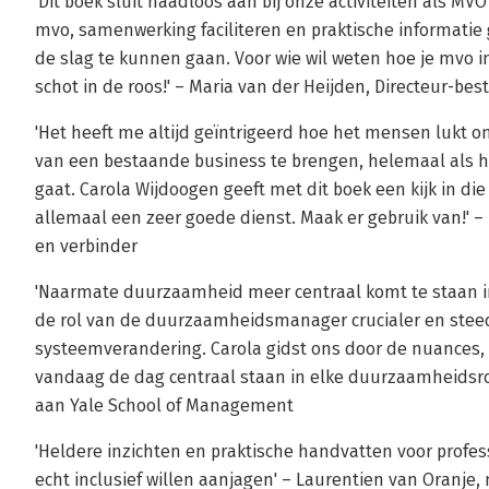
'Dit boek sluit naadloos aan bij onze activiteiten als MV
mvo, samenwerking faciliteren en praktische informati
de slag te kunnen gaan. Voor wie wil weten hoe je mvo in
schot in de roos!' – Maria van der Heijden, Directeur-b
'Het heeft me altijd geïntrigeerd hoe het mensen lukt 
van een bestaande business te brengen, helemaal als h
gaat. Carola Wijdoogen geeft met dit boek een kijk in di
allemaal een zeer goede dienst. Maak er gebruik van!'
en verbinder
'Naarmate duurzaamheid meer centraal komt te staan in
de rol van de duurzaamheidsmanager crucialer en stee
systeemverandering. Carola gidst ons door de nuances,
vandaag de dag centraal staan in elke duurzaamheidsrol.
aan Yale School of Management
'Heldere inzichten en praktische handvatten voor profe
echt inclusief willen aanjagen' – Laurentien van Oranj