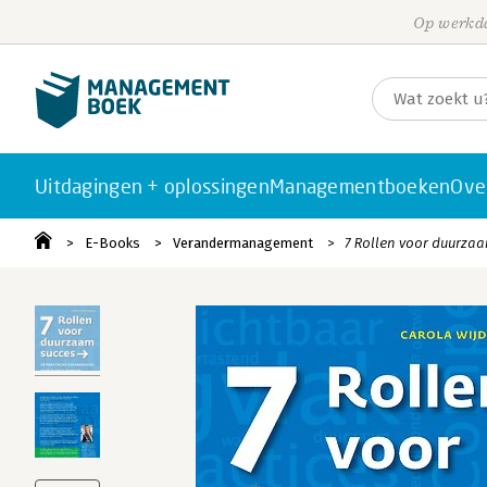
Op werkda
Uitdagingen + oplossingen
Managementboeken
Ove
E-Books
Verandermanagement
7 Rollen voor duurza