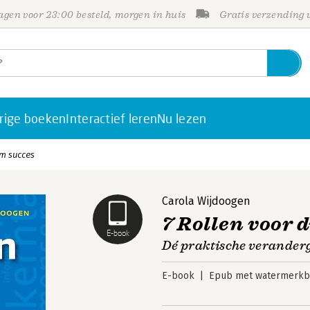
gen voor 23:00 besteld, morgen in huis
Gratis verzending
rige boeken
Interactief leren
Nu lezen
am succes
Carola Wijdoogen
7 Rollen voor
E-book
Dé praktische verander
E-book
Epub met watermerkbe