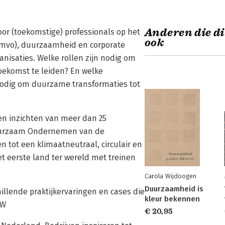
Anderen die di
oor (toekomstige) professionals op het
ook
mvo), duurzaamheid en corporate
rganisaties. Welke rollen zijn nodig om
toekomst te leiden? En welke
nodig om duurzame transformaties tot
gen inzichten van meer dan 25
 Duurzaam Ondernemen van de
 tot een klimaatneutraal, circulair en
et eerste land ter wereld met treinen
Carola Wijdoogen
Duurzaamheid is
hillende praktijkervaringen en cases die
kleur bekennen
CW
€ 20,95