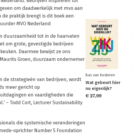
O Nederland. Bedrijven inspireren tot
e geven om daadwerkelijk met mvo aan
 de praktijk brengt is dit boek een
estuurder MVO Nederland
om duurzaamheid tot in de haarvaten
et om grote, gevestigde bedrijven
e keuken. Daarmee bewijst ze ons
 – Maurits Groen, duurzaam ondernemer
Bas van Kesteren
 de strategieën van bedrijven, wordt
Wat gebeurt hier
ds meer gericht op
nu eigenlijk?
 uitdagingen en vaardigheden die
€ 27,99
' – Todd Cort, Lecturer Sustainability
ssionals die systemische veranderingen
e, mede-oprichter Number 5 Foundation