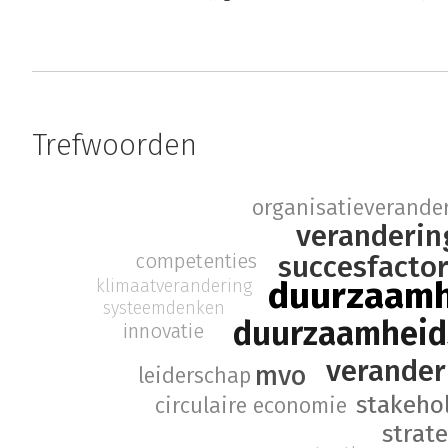
Trefwoorden
organisatieverande
veranderin
succesfacto
competenties
duurzaamh
klimaatverandering
systeemdenken
duurzaamhei
innovatie
verande
mvo
leiderschap
stakeh
circulaire economie
strat