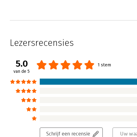
Lezersrecensies
5.0
1 stem
van de 5
Schrijf een recensie
Uw waa