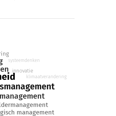
ring
g
systeemdenken
ren
innovatie
eid
klimaatverandering
dsmanagement
rmanagement
oldermanagement
egisch management