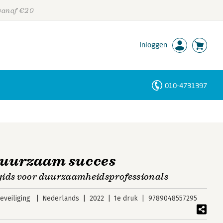
 vanaf €20
Inloggen
010-4731397
Personen
Trefwoorden
 duurzaam succes
gids voor duurzaamheidsprofessionals
veiliging
Nederlands
2022
1e druk
9789048557295