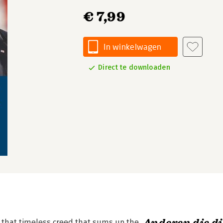
€ 7,99
In winkelwagen
Direct te downloaden
h that timeless creed that sums up the