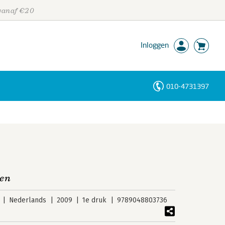
 vanaf €20
Inloggen
010-4731397
Personen
Trefwoorden
ten
Nederlands
2009
1e druk
9789048803736