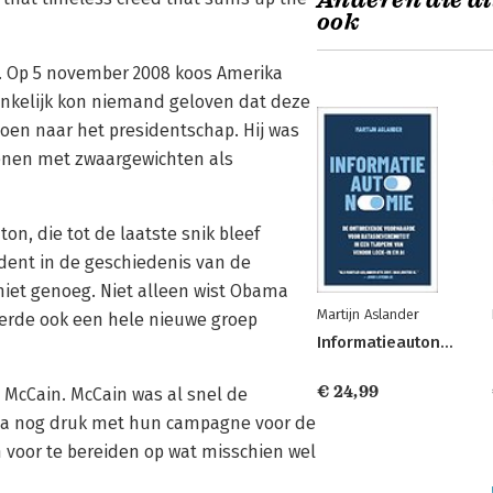
Anderen die di
ook
ar. Op 5 november 2008 koos Amerika
ankelijk kon niemand geloven dat deze
 doen naar het presidentschap. Hij was
kenen met zwaargewichten als
ton, die tot de laatste snik bleef
dent in de geschiedenis van de
niet genoeg. Niet alleen wist Obama
Martijn Aslander
eëerde ook een hele nieuwe groep
Informatieautonomie
€ 24,99
 McCain. McCain was al snel de
ama nog druk met hun campagne voor de
 voor te bereiden op wat misschien wel