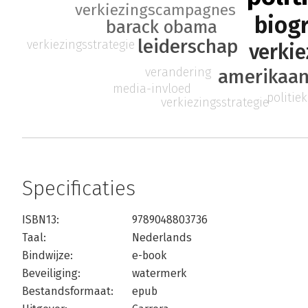
verkiezingscampagnes
biogr
barack obama
leiderschap
verkiezingsstrategie
verki
verandering
amerikaan
media-invloed
politie
verkiezingsstrategie
Specificaties
ISBN13:
9789048803736
Taal:
Nederlands
Bindwijze:
e-book
Beveiliging:
watermerk
Bestandsformaat:
epub