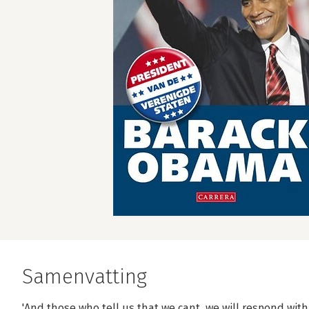
Samenvatting
'And those who tell us that we cant, we will respond wit