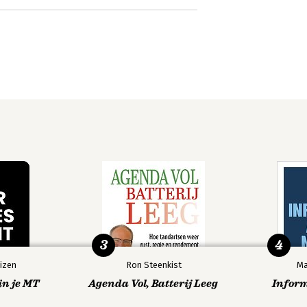
3
4
izen
Ron Steenkist
Ma
in je MT
Agenda Vol, Batterij Leeg
Infor