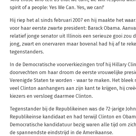
spirit of a people: Yes We Can. Yes, we can!'
Hij riep het al sinds februari 2007 en hij maakte het wa
voor haar eerste zwarte president: Barack Obama. Aanv
relatief jonge senator uit Illinois een serieuze gooi zou
jong, zwart en onervaren maar bovenal had hij af te re
tegenstanders.
In de Democratische voorverkiezingen trof hij Hillary Clin
doorvechten om haar droom de eerste vrouwelijke presi
Verenigde Staten te worden - waar te maken. Het bleek 
veel Clinton aanhangers aan zijn kant te krijgen, hij cr
kiezers en versloeg daarmee Clinton.
Tegenstander bij de Republikeinen was de 72-jarige John
Republikeinse kandidaat en had terwijl Clinton en Ob
Democratische kandidatuur bezig waren alle tijd om zich
de spannendste eindstrijd in de Amerikaanse.