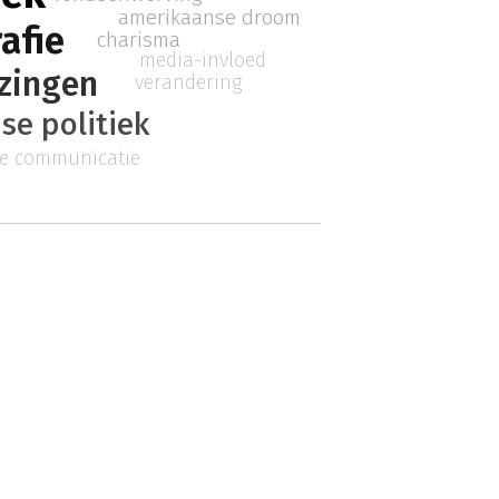
amerikaanse droom
afie
charisma
media-invloed
ezingen
verandering
se politiek
ke communicatie