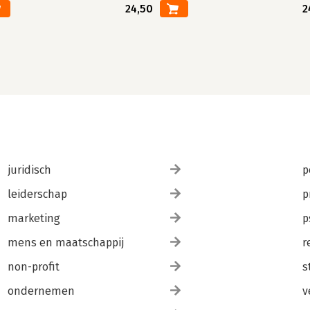
24,50
2
juridisch
p
leiderschap
p
marketing
p
mens en maatschappij
r
non-profit
s
ondernemen
v