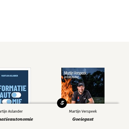
5
rtijn Aslander
Martijn Verspeek
matieautonomie
Goeiegast