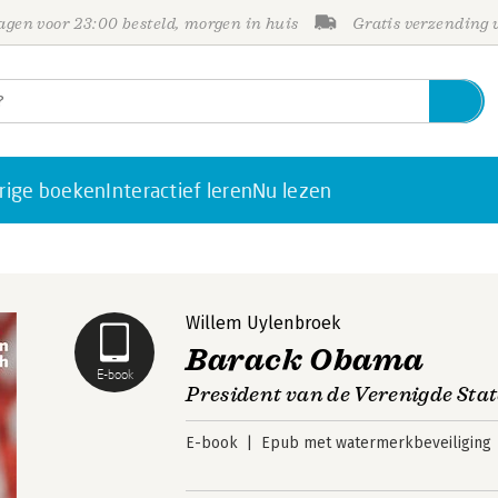
gen voor 23:00 besteld, morgen in huis
Gratis verzending
rige boeken
Interactief leren
Nu lezen
Willem Uylenbroek
Barack Obama
E-book
President van de Verenigde Sta
E-book
Epub met watermerkbeveiliging