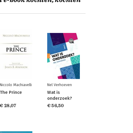
t e-book kochten, kochten
Niccolo Machiavelli
Nel Verhoeven
The Prince
Wat is
onderzoek?
€ 28,07
€ 56,50