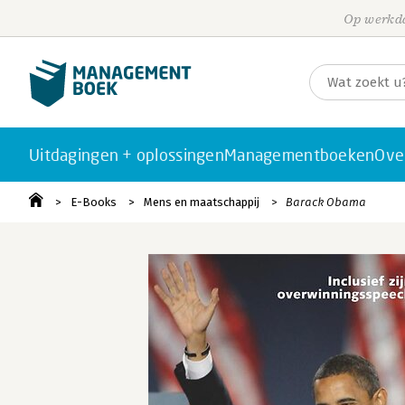
Op werkda
Uitdagingen + oplossingen
Managementboeken
Ove
E-Books
Mens en maatschappij
Barack Obama