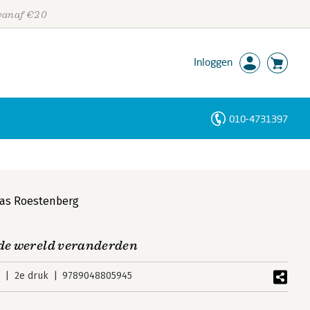
 vanaf €20
Inloggen
010-4731397
Personen
Trefwoorden
as Roestenberg
 de wereld veranderden
0
2e druk
9789048805945