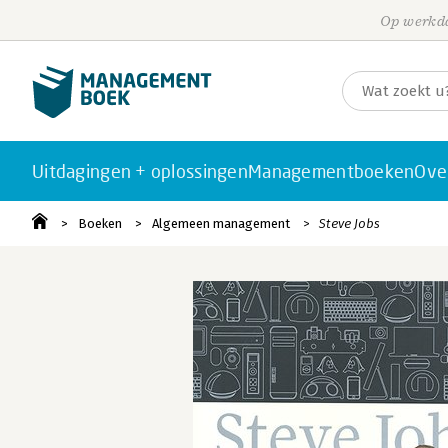
Op werkda
Uitdagingen + oplossingen
Managementboeken
Ove
Boeken
Algemeen management
Steve Jobs