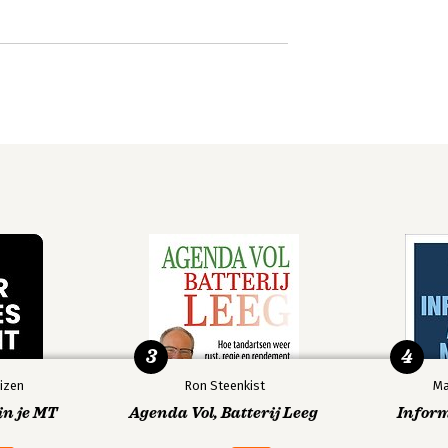
3
4
izen
Ron Steenkist
Ma
in je MT
Agenda Vol, Batterij Leeg
Infor