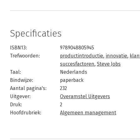
Specificaties
ISBN13:
9789048805945
Trefwoorden:
productintroductie
,
innovatie
,
klan
succesfactoren
,
Steve Jobs
Taal:
Nederlands
Bindwijze:
paperback
Aantal pagina's:
232
Uitgever:
Overamstel Uitgevers
Druk:
2
Hoofdrubriek:
Algemeen management