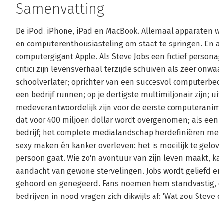
Samenvatting
De iPod, iPhone, iPad en MacBook. Allemaal apparaten 
en computerenthousiasteling om staat te springen. En 
computergigant Apple. Als Steve Jobs een fictief perso
critici zijn levensverhaal terzijde schuiven als zeer onwa
schoolverlater; oprichter van een succesvol computerbe
een bedrijf runnen; op je dertigste multimiljonair zijn; ui
medeverantwoordelijk zijn voor de eerste computeranima
dat voor 400 miljoen dollar wordt overgenomen; als een
bedrijf; het complete medialandschap herdefiniëren me
sexy maken én kanker overleven: het is moeilijk te gelo
persoon gaat. Wie zo'n avontuur van zijn leven maakt, k
aandacht van gewone stervelingen. Jobs wordt geliefd 
gehoord en genegeerd. Fans noemen hem standvastig, e
bedrijven in nood vragen zich dikwijls af: 'Wat zou Steve