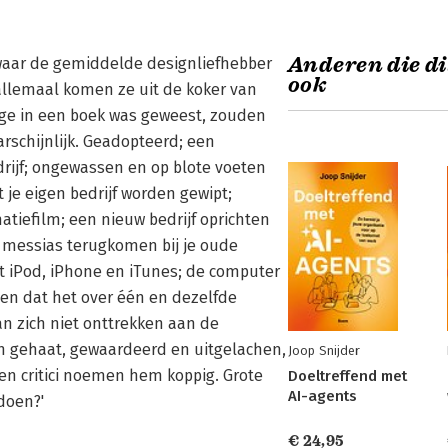
Anderen die di
waar de gemiddelde designliefhebber
ook
allemaal komen ze uit de koker van
nage in een boek was geweest, zouden
arschijnlijk. Geadopteerd; een
drijf; ongewassen en op blote voeten
t je eigen bedrijf worden gewipt;
tiefilm; een nieuw bedrijf oprichten
 messias terugkomen bij je oude
t iPod, iPhone en iTunes; de computer
ven dat het over één en dezelfde
an zich niet onttrekken aan de
en gehaat, gewaardeerd en uitgelachen,
Joop Snijder
n critici noemen hem koppig. Grote
Doeltreffend met
AI-agents
 doen?'
€ 24,95