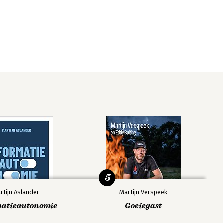
5
rtijn Aslander
Martijn Verspeek
matieautonomie
Goeiegast