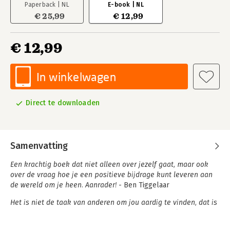
Paperback | NL
E-book | NL
€ 25,99
€ 12,99
€ 12,99
In winkelwagen
Direct te downloaden
Samenvatting
Een krachtig boek dat niet alleen over jezelf gaat, maar ook
over de vraag hoe je een positieve bijdrage kunt leveren aan
de wereld om je heen. Aanrader!
- Ben Tiggelaar
Het is niet de taak van anderen om jou aardig te vinden, dat is
jouw taak. Geniet van dit boek, het leven en vooral... geniet van
jezelf. Je bent het waard.
- Yolanda Eijgenstein