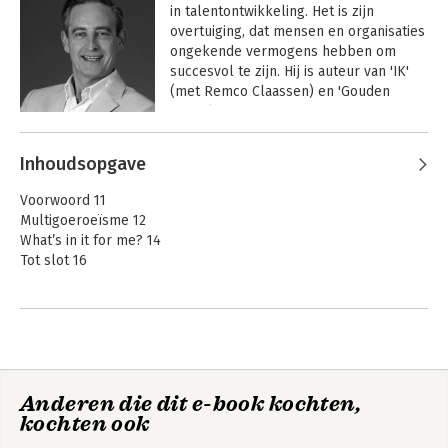
in talentontwikkeling. Het is zijn 
uur (!) achtereen op het puntje van hun 
overtuiging, dat mensen en organisaties 
stoel te houden en met doe-zin naar 
ongekende vermogens hebben om 
huis te sturen.
succesvol te zijn. Hij is auteur van 'IK' 
(met Remco Claassen) en 'Gouden 
Discipline'.
Andere boeken door Mayta Braun
Inhoudsopgave
IK
Verbaal
Voorwoord 11
Meesterschap
Multigoeroeïsme 12
What’s in it for me? 14
Tot slot 16
1. Klunen versus leiderschap 19
1.1 Nederland kluunt door het leven 20
1.2 Het einde van het klunen 24
1.3 IK, doel en anderen 24
1.4 Q & A 29
Anderen die dit e-book kochten,
IK
Gouden discipline
kochten ook
2. E = MC2 31
2.1 Hulp van buiten 31