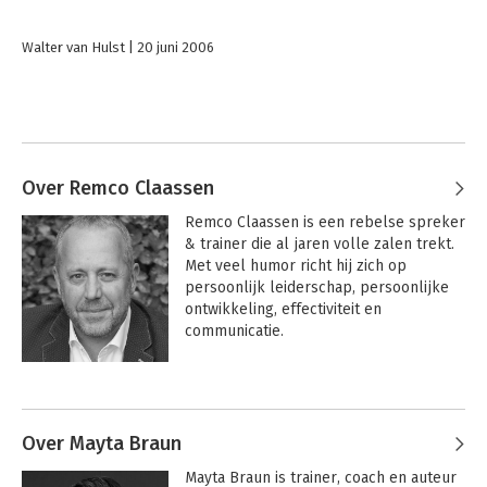
Walter van Hulst
20 juni 2006
Over Remco Claassen
Remco Claassen is een rebelse spreker 
& trainer die al jaren volle zalen trekt. 
Met veel humor richt hij zich op 
persoonlijk leiderschap, persoonlijke 
ontwikkeling, effectiviteit en 
communicatie. 

 Daarnaast is hij auteur van o.a. de 
Andere boeken door Remco
bestsellers IK, WIJ en Verbaal 
Claassen
Meesterschap. Dat hij dit laatste tot in 
de puntjes beheerst blijkt uit het feit 
Over Mayta Braun
dat hij als een van de weinige sprekers 
Mayta Braun is trainer, coach en auteur 
in staat is zijn publiek meer dan twaalf 