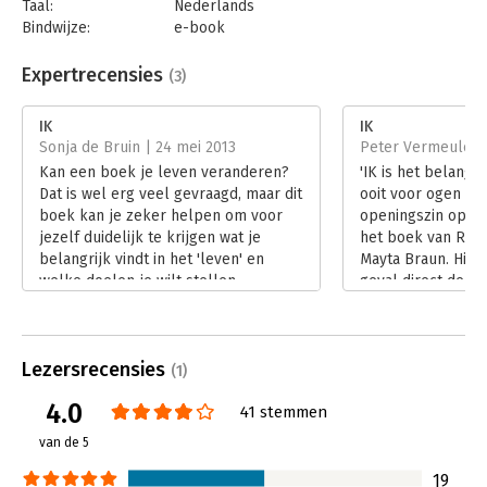
Taal:
Nederlands
Bindwijze:
e-book
Beveiliging:
watermerk
Bestandsformaat:
epub
Expertrecensies
(3)
Aantal pagina's:
240
Uitgever:
Remco Claassen Producties
IK
IK
Druk:
1
Sonja de Bruin | 24 mei 2013
Peter Vermeulen 
Verschijningsdatum:
1-1-2011
Kan een boek je leven veranderen?
'IK is het belangr
Dat is wel erg veel gevraagd, maar dit
ooit voor ogen heb
Hoofdrubriek:
Persoonlijke effectiviteit
boek kan je zeker helpen om voor
openingszin op de
jezelf duidelijk te krijgen wat je
het boek van Rem
belangrijk vindt in het 'leven' en
Mayta Braun. Hier
welke doelen je wilt stellen.
geval direct de in
Lees verder
lezer gewekt, en 
verwachting gesc
Lees verder
Lezersrecensies
(1)
4.0
41 stemmen
van de 5
19