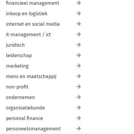
8.6 Doelen en de schijf van vijf 222
financieel management
8.7 The balanced life-card 226
inkoop en logistiek
8.8 Samenvatting 228
8.9 Q & A 229
internet en social media
9. Pronken met andermans veren 231
it-management / ict
9.1 Waarom missies niet werken 231
9.2 Missies 233
juridisch
leiderschap
Tot slot 239
marketing
mens en maatschappij
non-profit
ondernemen
organisatiekunde
personal finance
personeelsmanagement