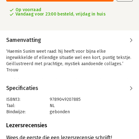
Op voorraad
Vandaag voor 23:00 besteld, vrijdag in huis
Samenvatting
‘Haemin Sunim weet raad: hij heeft voor bijna elke
ingewikkelde of ellendige situatie wel een kort, puntig tekstje.
Geïllustreerd met prachtige, mystiek aandoende collages.’
Trouw
Maak kennis met de inzichten en adviezen van de inspirerende
boeddhistische leermeester Haemin Sunim voor het omgaan
Specificaties
met tegenslagen. Of je nu je baan bent kwijtgeraakt,
liefdesverdriet hebt of onlangs een nare diagnose of andere
ISBN13:
9789049207885
tegenvaller hebt gehad, het leven verloopt niet altijd zoals we
Taal:
NL
willen. Tegenslag hoort er nu eenmaal bij, maar in dit boek
Bindwijze:
gebonden
vind je troost wanneer je die het hardst nodig hebt. In Dingen
Aantal pagina's:
304
die je hoop geven deelt Haemin Sunim heldere en krachtige
Uitgever:
Boekerij
Lezersrecensies
wijsheden om moeilijke tijden door te komen en ze te leren
Druk:
5
accepteren. Zo kun je beter omgaan met de verwachtingen van
Verschijningsdatum:
15-7-2025
Wees de eerste die een lezersrecensie schrijft!