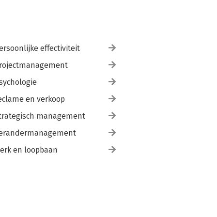
ersoonlijke effectiviteit
rojectmanagement
sychologie
eclame en verkoop
trategisch management
erandermanagement
erk en loopbaan