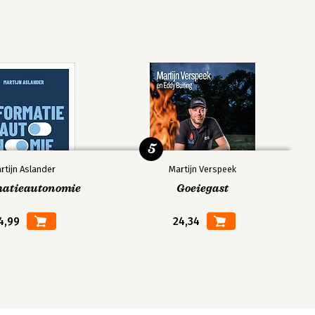
5
rtijn Aslander
Martijn Verspeek
matieautonomie
Goeiegast
4,99
24,34