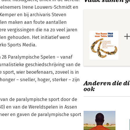
 deelnemers Irene Louwers-Schmidt en
emper en bij archivaris Steven
ullen maken aan foute aantallen
e vergissingen die na zo veel jaren
n gehouden. Het initiatief werd
ko Sports Media.
 28 Paralympische Spelen – vanaf
urnalistieke geschiedschrijving van de
sport, wier beoefenaars, zoveel is in
onger – sneller, hoger, sterker – zijn
Anderen die di
ook
s van de paralympische sport door de
80) en van de Wereldspelen in Assen
neer en gaven de paralympische sport