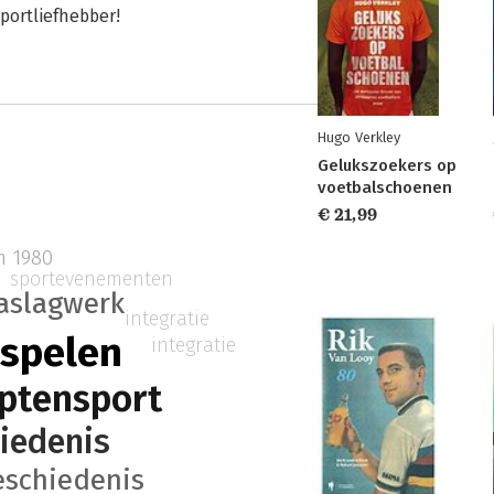
portliefhebber!
Hugo Verkley
Gelukszoekers op
voetbalschoenen
€ 21,99
 1980
sportevenementen
aslagwerk
integratie
 spelen
integratie
ptensport
iedenis
eschiedenis