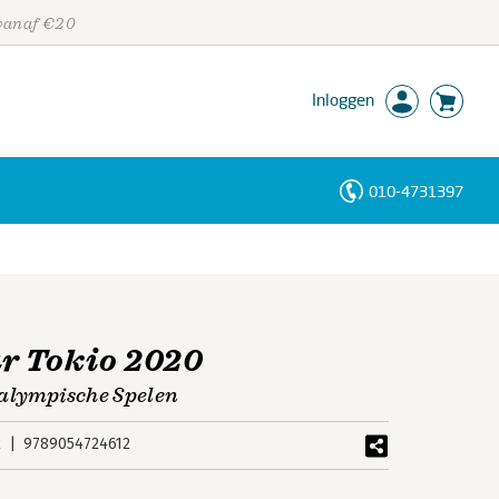
 vanaf €20
Inloggen
010-4731397
Personen
Trefwoorden
r Tokio 2020
ralympische Spelen
k
9789054724612