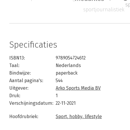
s
sportjournalistiek
Specificaties
ISBN13:
9789054724612
Taal:
Nederlands
Bindwijze:
paperback
Aantal pagina's:
544
Uitgever:
Arko Sports Media BV
Druk:
1
Verschijningsdatum:
22-11-2021
Hoofdrubriek:
Sport, hobby, lifestyle