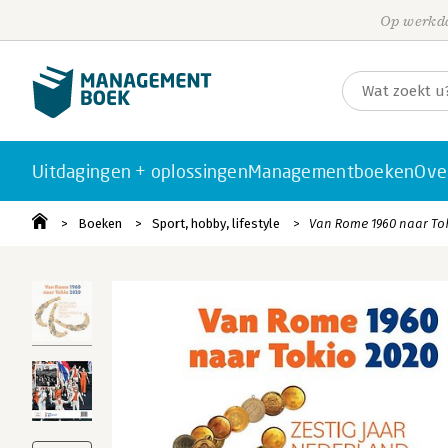
Op werkda
Uitdagingen + oplossingen
Managementboeken
Ove
Boeken
Sport, hobby, lifestyle
Van Rome 1960 naar Tok