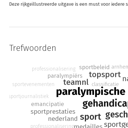
Deze rijkgeïllustreerde uitgave is een must voor iedere s
Trefwoorden
arnhem
sportbeleid
professionalisering
topsport
paralympiërs
n
teamnl
classificatie
sportevenementen
paralympische
sportjournalistiek
gehandica
emancipatie
sportprestaties
gesch
sport
nederland
sportg
medailles
professionalisering