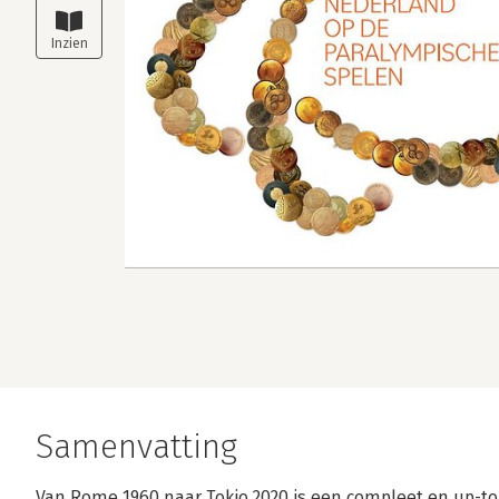
Samenvatting
Van Rome 1960 naar Tokio 2020 is een compleet en up-to