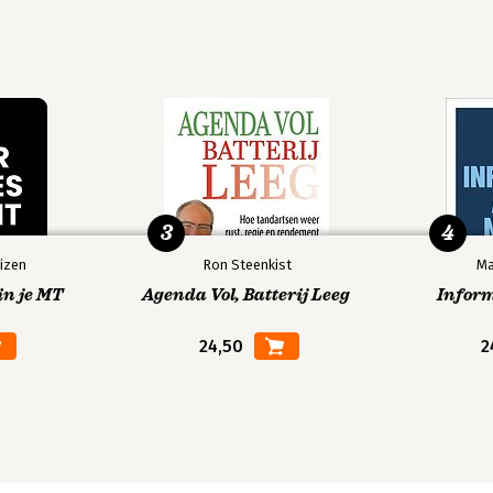
3
4
izen
Ron Steenkist
Ma
in je MT
Agenda Vol, Batterij Leeg
Infor
24,50
2