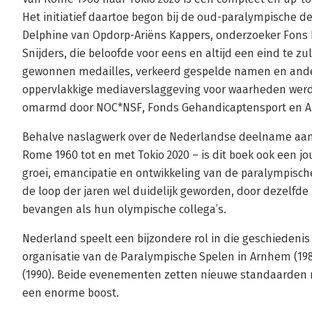
Het initiatief daartoe begon bij de oud-paralympische
Delphine van Opdorp-Ariëns Kappers, onderzoeker Fons K
Snijders, die beloofde voor eens en altijd een eind te z
gewonnen medailles, verkeerd gespelde namen en ander
oppervlakkige mediaverslaggeving voor waarheden werde
omarmd door NOC*NSF, Fonds Gehandicaptensport en Ar
Behalve naslagwerk over de Nederlandse deelname aan
Rome 1960 tot en met Tokio 2020 – is dit boek ook een jo
groei, emancipatie en ontwikkeling van de paralympische 
de loop der jaren wel duidelijk geworden, door dezelfde h
bevangen als hun olympische collega’s.
Nederland speelt een bijzondere rol in die geschiedeni
organisatie van de Paralympische Spelen in Arnhem (19
(1990). Beide evenementen zetten nieuwe standaarden 
een enorme boost.