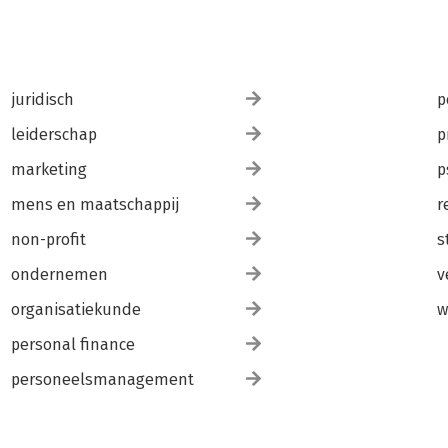
juridisch
p
leiderschap
p
marketing
p
mens en maatschappij
r
non-profit
s
ondernemen
v
organisatiekunde
w
personal finance
personeelsmanagement