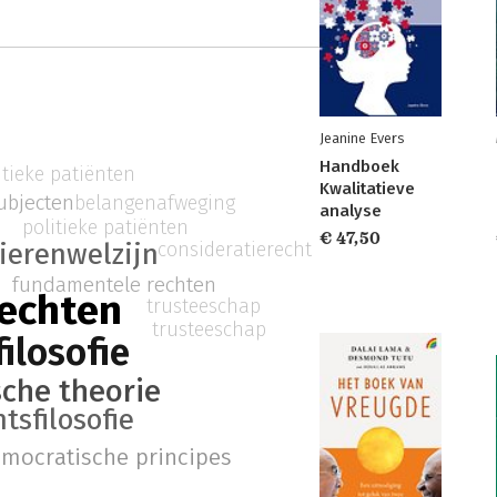
Jeanine Evers
Handboek
itieke patiënten
Kwalitatieve
ubjecten
belangenafweging
analyse
politieke patiënten
€ 47,50
consideratierecht
ierenwelzijn
fundamentele rechten
rechten
trusteeschap
trusteeschap
filosofie
che theorie
htsfilosofie
emocratische principes