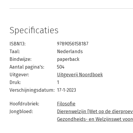
Specificaties
ISBN13:
9789056158187
Taal:
Nederlands
Bindwijze:
paperback
Aantal pagina's:
504
Uitgever:
Uitgeverij Noordboek
Druk:
1
Verschijningsdatum:
17-1-2023
Hoofdrubriek:
Filosofie
Jongbloed:
Dierenwelzijn [Wet op de dierpro
Gezondheids- en Welzijnswet voor