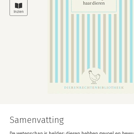
Samenvatting
De wetenschap is helder: dieren hebben gevoel en bewus