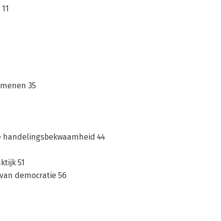
 11
nomenen 35
ieke handelingsbekwaamheid 44
ktijk 51
 van democratie 56