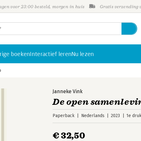
gen voor 23:00 besteld, morgen in huis
Gratis verzending
rige boeken
Interactief leren
Nu lezen
n
Janneke Vink
De open samenlevin
Paperback
Nederlands
2023
1e dru
€ 32,50