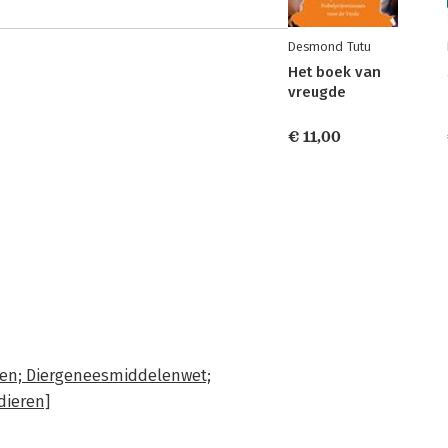
Desmond Tutu
Het boek van
vreugde
€ 11,00
even; Diergeneesmiddelenwet;
dieren]