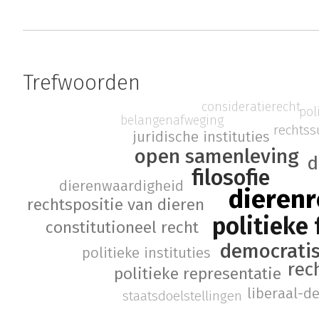
Trefwoorden
consideratierecht
pol
belangenafweging
rechtss
juridische instituties
open samenleving
d
filosofie
dierenwaardigheid
dieren
rechtspositie van dieren
politieke 
constitutioneel recht
democratis
politieke instituties
rec
politieke representatie
liberaal-d
staatsdoelstellingen