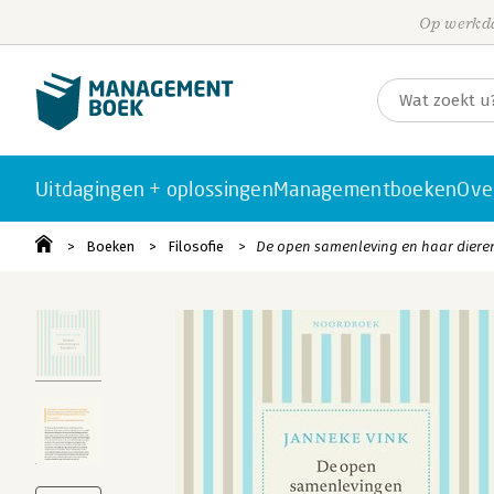
Op werkda
Uitdagingen + oplossingen
Managementboeken
Ove
Boeken
Filosofie
De open samenleving en haar diere