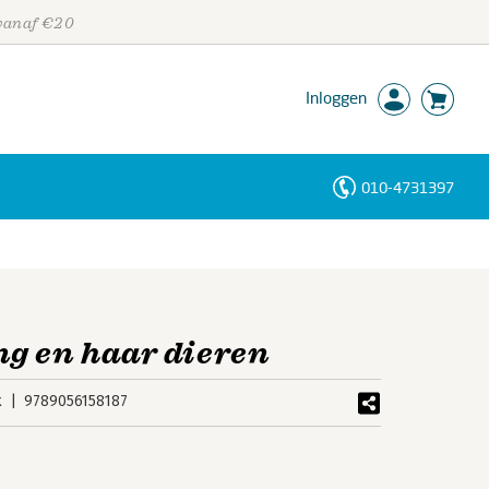
 vanaf €20
Inloggen
010-4731397
Personen
Trefwoorden
g en haar dieren
k
9789056158187