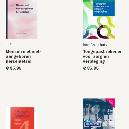
examinator NIMA Sales A en B, schreef 
enkele honderden artikelen over 
verkopen, en 11 boeken.

In m’n vrije tijd sport ik: hardlopen, 
lange afstandsfietstochten en soms 
maak ik trektochten met de kano.
L. Zanen
Ron Groothuis
Mensen met niet-
Toegepast rekenen
aangeboren
voor zorg en
hersenletsel
verpleging
€ 35,95
€ 35,95