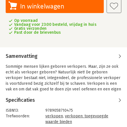
In winkelwagen
Op voorraad
Vandaag voor 23:00 besteld, vrijdag in huis
Gratis verzonden
Past door de brievenbus
Samenvatting
Sommige mensen lijken geboren verkopers. Maar, zijn ze ook
echt als verkoper geboren? Natuurlijk niet! De geboren
verkoper bestaat niet, integendeel, de professionele verkoper
is voortdurend bezig zichzelf bij te schaven. Verkopen is een
vak en om dat vak goed te doen zijn veel oefenen en een eigen
stijl ontwikkelen belangrijke voorwaarden.
Specificaties
In dit boek leert u hoe u dat doet. 'De kracht van zacht'
behandelt in acht hoofdstukken onmisbare theorie en de
ISBN13:
9789058710475
belangrijkste basiskennis en -technieken van het salesvak. Dat
Trefwoorden:
verkopen
,
verkopen: toegevoegde
gebeurt op basis van het opleidingsmateriaal van ISBW.
waarde bieden