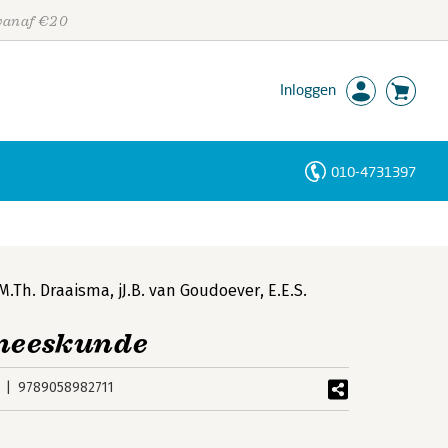
 vanaf €20
Inloggen
010-4731397
Personen
Trefwoorden
.M.Th. Draaisma
,
jJ.B. van Goudoever
,
E.E.S.
eneeskunde
9789058982711