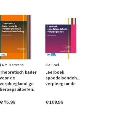
J.A.M. Kerstens
Ria Boel
Theoretisch kader
Leerboek
voor de
spoedeisendehulp-
verpleegkundige
verpleegkunde
beroepsuitoefening
€ 75,95
€ 109,95