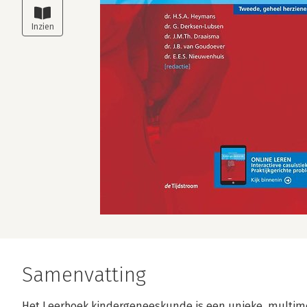
Samenvatting
Het Leerboek kindergeneeskunde is een unieke, multim