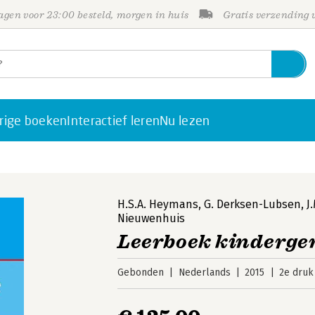
gen voor 23:00 besteld, morgen in huis
Gratis verzending
rige boeken
Interactief leren
Nu lezen
H.S.A. Heymans
,
G. Derksen-Lubsen
,
J
Nieuwenhuis
Leerboek kinderg
Gebonden
Nederlands
2015
2e druk