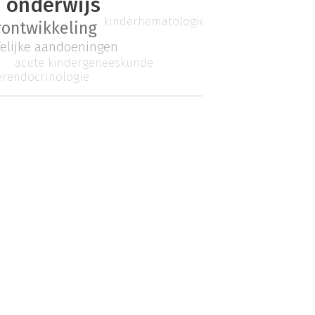
 onderwijs
kinderhematologie
rontwikkeling
felijke aandoeningen
acute kindergeneeskunde
erendocrinologie