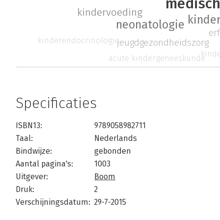
medisch
kindervoeding
kinde
neonatologie
er
kinderendocrinologie
jeugdgezondheidszorg
kind
acute kindergeneeskunde
Specificaties
ISBN13:
9789058982711
Taal:
Nederlands
Bindwijze:
gebonden
Aantal pagina's:
1003
Uitgever:
Boom
Druk:
2
Verschijningsdatum:
29-7-2015