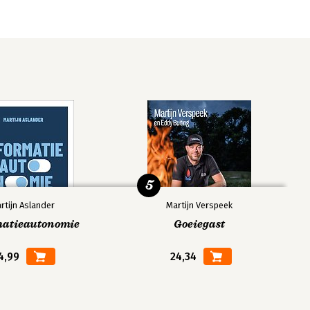
5
rtijn Aslander
Martijn Verspeek
matieautonomie
Goeiegast
4,99
24,34