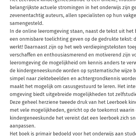
belangrijkste actuele stromingen in het onderwijs zijn 
zevenentachtig auteurs, allen specialisten op hun vakg
samengesteld.
In de online leeromgeving staan, naast de tekst uit het
een onmisbare toelichting geven op de gedrukte tekst: de
werkt! Daarnaast zijn op het web verdiepingsteksten to
verschaffen en enthousiasmerend en motiverend zijn voo
leeromgeving de mogelijkheid om kennis anders te verw
de kindergeneeskunde worden op systematische wijze b
simpel naar ziektebeelden en achtergrondkennis worden 
maakt het mogelijk om casusgestuurd te leren. Het inter
omgeving biedt uitgebreide mogelijkheden tot zelfstudi
Deze geheel herziene tweede druk van het Leerboek k
met vele mogelijkheden, gericht op de toekomst waarin
kindergeneeskunde het vereist dat een leerboek zich sn
aanpassen.
Het boek is primair bedoeld voor het onderwijs aan st