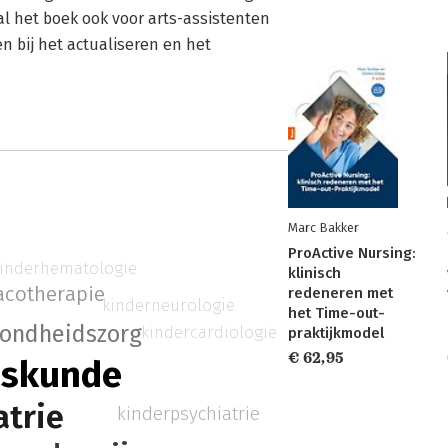
al het boek ook voor arts-assistenten
 bij het actualiseren en het
Marc Bakker
ProActive Nursing:
inderhematologie
klinisch
acotherapie
redeneren met
kinderneurologie
het Time-out-
ondheidszorg
kindercardiologie
praktijkmodel
€ 62,95
eskunde
atrie
kinderpsychiatrie