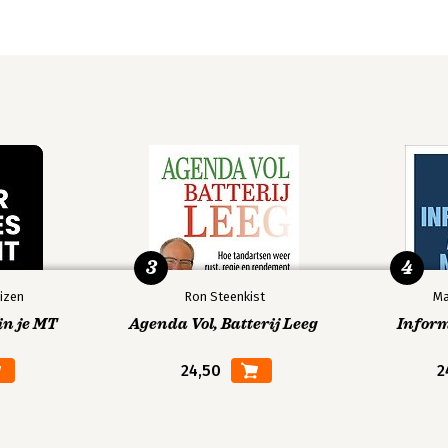
3
4
izen
Ron Steenkist
Ma
in je MT
Agenda Vol, Batterij Leeg
Infor
24,50
2