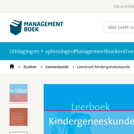
Op werkda
Uitdagingen + oplossingen
Managementboeken
Ove
Boeken
Geneeskunde
Leerboek kindergeneeskunde