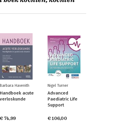
t boek kochten, kochten
Barbara Havenith
Nigel Turner
Handboek acute
Advanced
verloskunde
Paediatric Life
Support
€ 74,99
€ 106,00