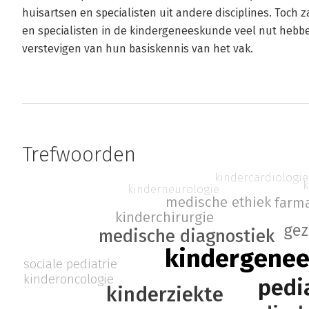
huisartsen en specialisten uit andere disciplines. Toch z
en specialisten in de kindergeneeskunde veel nut hebben
verstevigen van hun basiskennis van het vak.
Trefwoorden
kindercardiologie
k
kinderneurologie
medische ethiek
farm
kinderchirurgie
gez
medische diagnostiek
kindergene
sociale pediatrie
kinderoncologie
pedi
kinderziekte