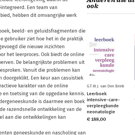
Anderen die di
ook
geïntegreerd. Een team van
ebied, hebben dit omvangrijke werk
 boek, beeld- en geluidsfragmenten die
 gebruiker ziet hoe het in de praktijk
egevoegd die nieuwe inzichten
r het leerproces. Ook biedt de online
erven. De belangrijkste problemen uit
esproken. Vanuit die problemen kan
doorgeklikt. Een keur aan casuïstiek
actieve karakter van de online
G.T.W.J. van Den Brink
e en toetsing van de opgedane kennis.
Leerboek
intensive-care-
indergeneeskunde is daarmee een boek
verpleegkunde
 de razendsnelle ontwikkeling van de
neonatologie
el aan die ontwikkelingen kan
€ 188,00
udenten geneeskunde en nascholing van