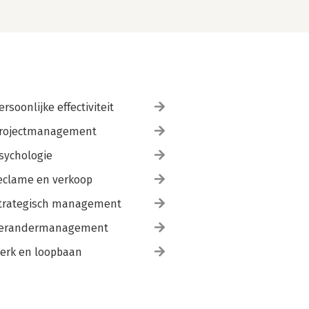
ersoonlijke effectiviteit
rojectmanagement
sychologie
eclame en verkoop
trategisch management
erandermanagement
erk en loopbaan