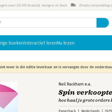
gen voor 23:00 besteld, morgen in huis
Gratis verzending
rige boeken
Interactief leren
Nu lezen
niet meer in die editie leverbaar en is vervangen door de onderstaa
Neil Rackham
e.a.
Spin verkoopt
hoe haal je grote orders
Paperback
Nederlands
202