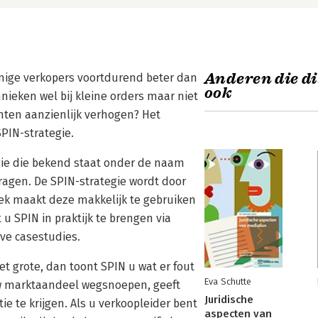
Anderen die di
mmige verkopers voortdurend beter dan
ook
ieken wel bij kleine orders maar niet
nten aanzienlijk verhogen? Het
SPIN-strategie.
egie die bekend staat onder de naam
vragen. De SPIN-strategie wordt door
oek maakt deze makkelijk te gebruiken
u SPIN in praktijk te brengen via
eve casestudies.
et grote, dan toont SPIN u wat er fout
Eva Schutte
uw marktaandeel wegsnoepen, geeft
Juridische
e te krijgen. Als u verkoopleider bent
aspecten van