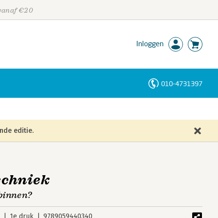
 vanaf €20
Inloggen
010-4731397
Personen
Trefwoorden
nde editie.
echniek
 binnen?
5
1e druk
9789059440340