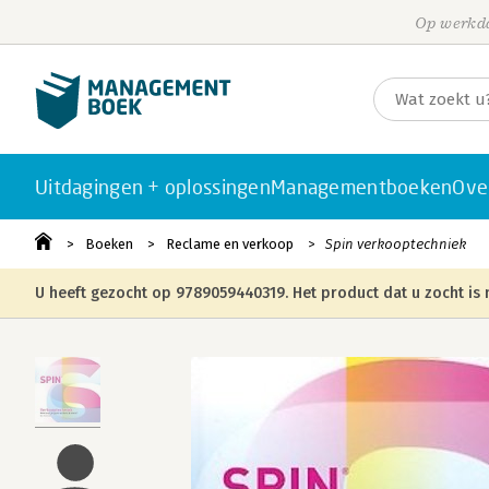
Op werkda
Uitdagingen + oplossingen
Managementboeken
Ove
Boeken
Reclame en verkoop
Spin verkooptechniek
U heeft gezocht op 9789059440319. Het product dat u zocht is 