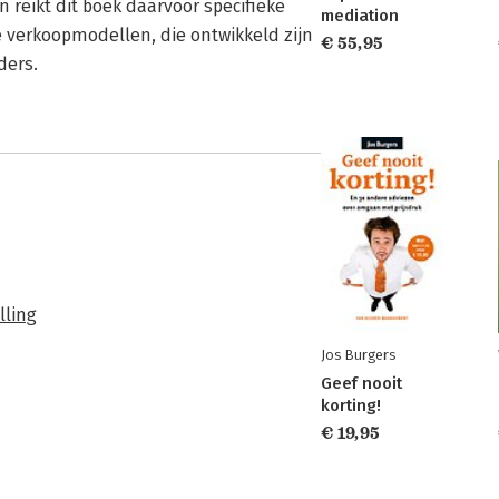
 reikt dit boek daarvoor specifieke
mediation
e verkoopmodellen, die ontwikkeld zijn
€ 55,95
ders.
lling
Jos Burgers
Geef nooit
korting!
€ 19,95