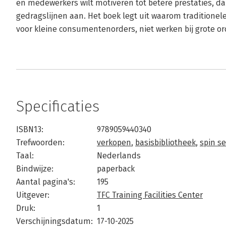
en medewerkers wilt motiveren tot betere prestaties, dan
gedragslijnen aan. Het boek legt uit waarom traditionel
voor kleine consumentenorders, niet werken bij grote or
Specificaties
ISBN13:
9789059440340
Trefwoorden:
verkopen
,
basisbibliotheek
,
spin se
Taal:
Nederlands
Bindwijze:
paperback
Aantal pagina's:
195
Uitgever:
TFC Training Facilities Center
Druk:
1
Verschijningsdatum:
17-10-2025