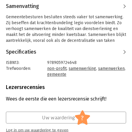
Samenvatting
Gemeentebesturen besluiten steeds vaker tot samenwerking.
Zij beseffen dat krachtenbundeling legio voordelen biedt. Zo
verhoogt samenwerken de kwaliteit van dienstverlening en
maakt het de uitvoering minder kwetsbaar. Samenwerken blijkt
aantrekkelijk, vooral ook als de decentralisatie van taken
vanuit het Rijk en de provincies naar gemeenten verder
Specificaties
toeneemt. De vorm waarin en wijze waarop dergelijke
samenwerkingsverbanden tot stand komen verschilt van geval
ISBN13:
9789059724648
tot geval. In de dagelijkse praktijk blijkt ook de mate van
Trefwoorden:
non-profit
,
samenwerking
,
samenwerken
,
succes van deze krachtenbundelingen nogal wisselend te zijn.
gemeente
Twaalf praktijkgevallen van (pogingen tot) intergemeentelijke
Taal:
Nederlands
samenwerking zijn in dit boek geanalyseerd. Waarom is het
Bindwijze:
paperback
Lezersrecensies
initiatief tot samenwerking genomen? Hoe heeft de
Aantal pagina's:
256
samenwerking zich ontwikkeld in de loop der jaren? Welke
Uitgever:
Eburon Uitgeverij
Wees de eerste die een lezersrecensie schrijft!
dilemma's doen zich daarbij voor? Voldoen deze
Druk:
1
samenwerkingsverbanden aan de verwachtingen? Is er sprake
Verschijningsdatum:
8-12-2010
van succesvolle samenwerking? Zo ja, wat bevordert het
?
Uw waardering
succes? Of hapert de samenwerking en welke factoren
Hoofdrubriek:
Non-profit
hebben dan blijkbaar een remmende werking? De auteur leidt
Log in om uw waardering te geven