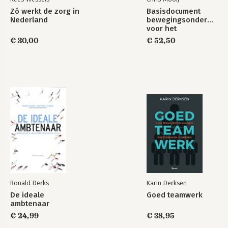
poolvorming
Zó werkt de zorg in
Basisdocument
Nederland
bewegingsonderwijs
9. ICT Samenwerking Zuidwest Fryslân; synergie door
voor het
samenwerking
basisonderwijs
€ 30,00
€ 52,50
10. Nog twee enkelvoudige praktijkgevallen; een beknopte
uiteenzetting
Deel 5 - Praktijkgevallen: niet operationele ambtelijke
poolvorming
11. Drie niet (meer) operationele praktijkgevallen
Deel 5 - Conclusies en reflectie
12. Vergelijking van de praktijkgevallen; de conclusies
13. Reflectie
Bijlagen
Ronald Derks
Karin Derksen
De ideale
Goed teamwerk
A. Literatuur
ambtenaar
B. Geïnterviewde personen
€ 24,99
€ 38,95