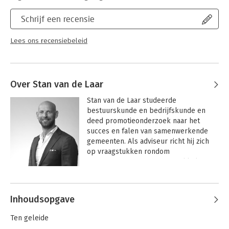
u in dit boek langs de antwoorden op deze vragen.
Schrijf een recensie
Het boek levert een bijdrage aan de kennisdeling binnen het
lokaal bestuur op het terrein van intergemeentelijke
samenwerking. Politici, bestuurders, managers en
Lees ons recensiebeleid
medewerkers in ambtelijke organisaties, adviseurs en
onderzoekers kunnen hun voordeel doen met de lessen die dit
boek bevat.
Over Stan van de Laar
Stan van de Laar studeerde 
bestuurskunde en bedrijfskunde en 
deed promotieonderzoek naar het 
succes en falen van samenwerkende 
gemeenten. Als adviseur richt hij zich 
op vraagstukken rondom 
organisatieontwerp en -ontwikkeling, 
samenwerking, fusie en leiderschap bij 
Andere boeken door Stan van de
de lokale overheid.
Laar
Inhoudsopgave
Ten geleide