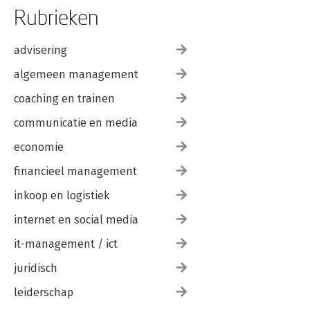
dagelijkse praktijk. Professionals 
Rubrieken
worden uitgedaagd om niet alleen 
anders te handelen, maar vooral anders 
te kijken. Friso’s missie is helder: ruimte 
advisering
creëren voor menselijke ontwikkeling, 
binnen én buiten de jeugdzorg. Hij pleit 
algemeen management
voor een systeem dat niet primair 
reageert op tekorten, maar bouwt aan 
coaching en trainen
veerkracht, verbinding en betekenis. 
communicatie en media
Vanuit die overtuiging draagt hij actief 
bij aan het maatschappelijke gesprek 
economie
over de toekomst van de jeugdzorg.
financieel management
inkoop en logistiek
internet en social media
it-management / ict
juridisch
leiderschap