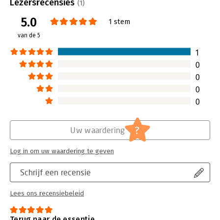
Uitgever:
S2 Uitgevers
Lezersrecensies
(1)
Druk:
1
5.0
Verschijningsdatum:
12-3-2026
1 stem
van de 5
Hoofdrubriek:
Non-profit
,
Psychologie
1
0
0
0
0
?
Uw waardering
Log in om uw waardering te geven
Schrijf een recensie
Lees ons recensiebeleid
Terug naar de essentie