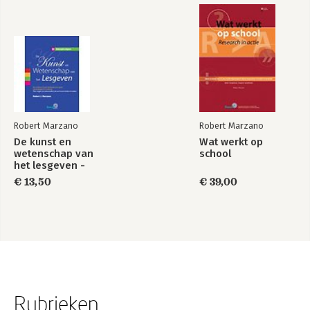
Robert Marzano
Robert Marzano
De kunst en
Wat werkt op
wetenschap van
school
het lesgeven -
Beknopte uitgave
€ 13,50
€ 39,00
Rubrieken