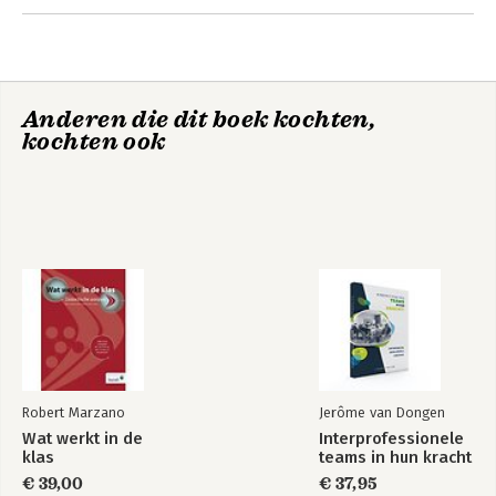
Andere boeken door Robert
Marzano
Anderen die dit boek kochten,
kochten ook
Classroom
Management That
Works
Robert Marzano
Jerôme van Dongen
Wat werkt in de
Interprofessionele
Bekijk alle boeken
klas
teams in hun kracht
€ 39,00
€ 37,95