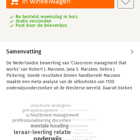
In winkelwagen
Nu besteld, woensdag in huis
Gratis verzonden
Past door de brievenbus
Samenvatting
De Nederlandse bewerking van 'Classroom managment that
works' van Robert J. Marzano, Jana S. Marzano, Debra J.
Pickering. Goede resultaten binnen handbereik! Marzano
maakte een meta-analyse van de uitkomsten van 1100
onderwijsonderzoeken uit de Westerse wereld. Daaruit bleken
11 factoren een aantoonbaar positief effect te hebben op de
leerprestaties en ontwikkeling van leerlingen. Eén factor is het
didactische strategieën
pedagogisch handelen en klassenmanagement van de leraar.
gedragsmanagement
leerlingbetrokkenheid
schoolbreed management
In dit boek worden de strategieën uitgewerkt die elke leraar
professionalisering docenten
belonen en straffen
tot een pedagogisch/organisatorisch goede leraar maken. Uit
mentale houding
assertiviteit
onderzoek blijkt: Dat leerlingen van hierin geschoolde leraren
leerdoelen
leraar-leerling relatie
klassenklimaat
minder vaak de orde verstoren en meer betrokkenheid tonen,
onderwijs
preventief handelen