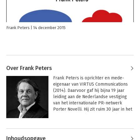
Frank Peters
14 december 2015
Over Frank Peters
Frank Peters is oprichter en mede-
eigenaar van VIRTUS Communications 
(2014). Daarvoor gaf hij bijna 19 jaar 
leiding aan de Nederlandse vestiging 
van het internationale PR-netwerk 
Porter Novelli. Hij zit ruim 30 jaar in het 
communicatievak en zijn specialismen 
zijn reputatiemanagement, 
Andere boeken door Frank Peters
issuemanagement en 
crisiscommunicatie. Vanuit zijn bureau 
Inhoudsopgave