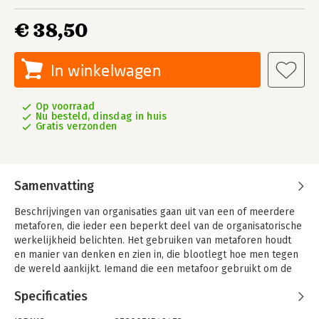
€ 38,50
In winkelwagen
Op voorraad
Nu besteld, dinsdag in huis
Gratis verzonden
Samenvatting
Beschrijvingen van organisaties gaan uit van een of meerdere
metaforen, die ieder een beperkt deel van de organisatorische
werkelijkheid belichten. Het gebruiken van metaforen houdt
en manier van denken en zien in, die blootlegt hoe men tegen
de wereld aankijkt. Iemand die een metafoor gebruikt om de
eigenschappen van iets te verduidelijken zegt in feite dat X een
Specificaties
beeld is van Y. Daarbij worden de gemeenschappelijke
kenmerken benadrukt, terwijl de verschillen worden