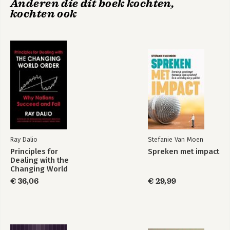
Anderen die dit boek kochten,
gevangenissen
Organization
kochten ook
8. De wetmatigheden van verandering ontvouwen: organisatie
als flux en transformatie
9. Het gemene gezicht: organisaties als instrument van
overheersing
Bekijk alle boeken
10. De kunst van organisatie van organisatie-analyse
11. Imaginisatie: een aanwijzing voor de toekomst
Bibliografische aantekeningen
Bibliografie
Index
Ray Dalio
Stefanie Van Moen
Principles for
Spreken met impact
Dealing with the
Changing World
Order
€ 36,06
€ 29,99