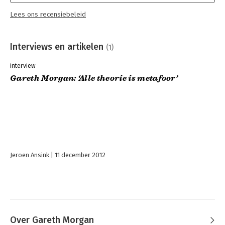
hanteren bij het beschouwen van organisaties en situaties
Lees ons recensiebeleid
ontstaat een rijker en completer beeld van de werkelijkheid
dat een wijder scala van mogelijke acties oplevert.
Interviews en artikelen
(1)
interview
Gareth Morgan: ‘Alle theorie is metafoor’
Jeroen Ansink
11 december 2012
Over Gareth Morgan