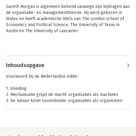
Gareth Morgan is algemeen bekend vanwege zijn bijdragen aan 
de organisatie- en managementtheorie. Hij werd geboren in 
Wales en heeft academische titels van The London school of 
Economics and Political Science, The University of Texas in 
Austin en The University of Lancaster.

Hij is auteur van zeven boeken, waaronder 'Sociological 
Paradigms and Organizational Analysis' (samen met Gibson 
Andere boeken door Gareth Morgan
Burrell), 'Beyond Method', 'Images of Organization', Creative 
Organization Theory', en 'Riding the Waves of Change'. Dit 
Inhoudsopgave
laatste boek werd in het Nederlands vertaald onder de titel 'De 
nieuwe manager'.

Voorwoord bij de Nederlandse editie
Morgan is Distinguished Research Professor aan York 
1. Inleiding
University, Toronto, en heeft zitting gehad in de redactie van 
2. Mechanisatie grijpt de macht: organisaties als machines
een aantal vooraanstaande academische tijdschriften 
3. De natuur komt tussenbeide: organisaties als organismen
waaronder 'Administration and Society', 'The Academy of 
4. Op weg naar zelfregulering: organisaties als hersenen
Management Review', en 'Organization Studies'.
5. Een sociale werkelijkheid creëren: organisaties als culturen
6. Belangen, conflict en macht: organisaties als politieke
systemen
7. Op onderzoek in Plato's grot: organisaties als geestelijke
Images of