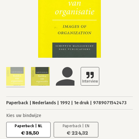
Paperback
Nederlands
1992
1e druk
9789071542473
Kies uw bindwijze
Paperback | NL
Paperback | EN
€ 38,50
€ 224,32