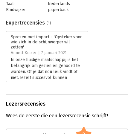
Taal:
Nederlands
Bindwijze:
paperback
Aantal pagina's:
160
Uitgever:
Academia Press
Expertrecensies
(1)
Druk:
1
Verschijningsdatum:
20-10-2020
Spreken met impact - 'Opsteker voor
wie zich in de schijnwerper wil
Hoofdrubriek:
Communicatie en media
zetten'
Annett Keizer | 7 januari 2021
In onze huidige maatschappij is het
belangrijk om gezien en gehoord te
worden. Of je dat nou leuk vindt of
niet. Jezelf succesvol kunnen
presenteren, als persoon en
professional, is dan ook een
vaardigheid die je verder helpt.
Lees verder
Lezersrecensies
Wees de eerste die een lezersrecensie schrijft!