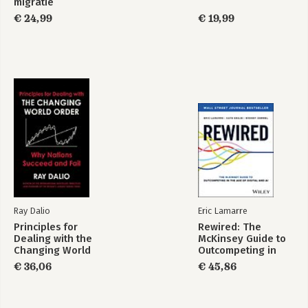
migratie
DEEL 4 - SPREKEN MET IMPACT 111
€ 24,99
€ 19,99
Gebruik je stem op de juiste manier 113
- De kracht van pauzes 114
- Vocal variety/vocale variatie 118
- Verbindende resonantie 128
Head, Heart, Gut voice 132
30-DAGEN-CHALLENGE 137
SLOTWOORD 155
DANKWOORD 156
LITERATUURLIJST 157
Ray Dalio
Eric Lamarre
Principles for
Rewired: The
Dealing with the
McKinsey Guide to
Changing World
Outcompeting in
Order
the Age of Digital
€ 36,06
€ 45,86
and AI