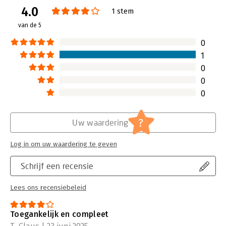
4.0
Verschijningsdatum:
3-6-2025
1 stem
van de 5
Hoofdrubriek:
Personeelsmanagement
0
1
0
0
0
?
Uw waardering
Log in om uw waardering te geven
Schrijf een recensie
Lees ons recensiebeleid
Toegankelijk en compleet