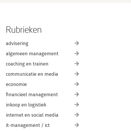
Bronnen 175
Bijlagen 177
Over de auteur 213
Huub Pennock 213
Trefwoordenregister 215
Rubrieken
advisering
algemeen management
coaching en trainen
communicatie en media
economie
financieel management
inkoop en logistiek
internet en social media
it-management / ict