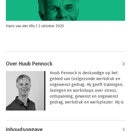
Hans van der Klis
3 oktober 2025
Over Huub Pennock
Huub Pennock is deskundige op het 
gebied van (on)gezonde werkdruk en 
ongewenst gedrag. Hij geeft trainingen, 
lezingen en workshops over stress, 
ontspanning, gewenst en ongewenst 
gedrag, werkdruk en werkplezier. Hij is 
de auteur van de boeken 
De nieuwe 
vertrouwenspersoon
,  
Stop pesten op 
Andere boeken door Huub Pennock
het werk en Stop ongezonde werkdruk.
Als organisatieadviseur schrijft hij al 
Inhoudsopgave