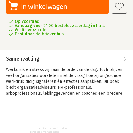
In winkelwagen
Op voorraad
Vandaag voor 21:00 besteld, zaterdag in huis
Gratis verzonden
Past door de brievenbus
Samenvatting
Werkdruk en stress zijn aan de orde van de dag. Toch blijven
veel organisaties worstelen met de vraag hoe zij ongezonde
werkdruk tijdig signaleren én effectief aanpakken. Dit boek
biedt organisatieadviseurs, HR-professionals,
arboprofessionals, leidinggevenden en coaches een bredere
en diepere kijk op werkdruk en werkplezier.
Stop ongezonde werkdruk
biedt:
· inzicht in de oorzaken en gevolgen van ongezonde
werkdruk;
· overzicht van relevante wet- en regelgeving;
arbeidsomstandigheden
personeelsmanagement