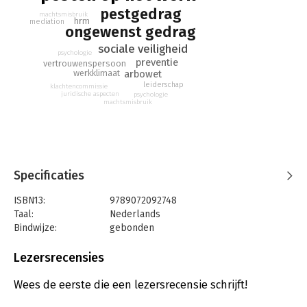
pestgedrag
vertrouwenspersonen, mediators, klachtencommissies en
machtsmisbruik
hrm
mediation
onderzoekers. Maar ook bestuurders, leidinggevenden en
ongewenst gedrag
directies die verantwoordelijk zijn voor een gezonde en veilige
sociale veiligheid
psychologie
werkplek.
preventie
vertrouwenspersoon
arbowet
werkklimaat
leiderschap
klachtencommissie
juridische aspecten
psychologie
machtsmisbruik
Specificaties
ISBN13:
9789072092748
Taal:
Nederlands
Bindwijze:
gebonden
Aantal pagina's:
159
Uitgever:
Rendement
Lezersrecensies
Druk:
1
Verschijningsdatum:
30-8-2024
Wees de eerste die een lezersrecensie schrijft!