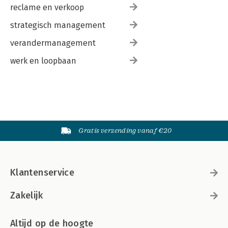
Over de auteurs 155
reclame en verkoop
Trefwoordenregister 157
strategisch management
verandermanagement
werk en loopbaan
Gratis verzending vanaf €20
Klantenservice
Zakelijk
Altijd op de hoogte