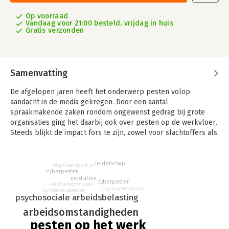
Op voorraad
Vandaag voor 21:00 besteld, vrijdag in huis
Gratis verzonden
Samenvatting
De afgelopen jaren heeft het onderwerp pesten volop
aandacht in de media gekregen. Door een aantal
spraakmakende zaken rondom ongewenst gedrag bij grote
organisaties ging het daarbij ook over pesten op de werkvloer.
Steeds blijkt de impact fors te zijn, zowel voor slachtoffers als
daders, collega’s en organisaties.
Maar hoe herken je pesten (of wanneer kan je met recht
leiderschap
organisatiecultuur
spreken van pesten)? Hoe is pesten op het werk ontstaan?
cyberpesten
mediation
Wat zijn de oorzaken en hoe kun je pesten aanpakken en
cyberpesten
klachtencommissie
organisatiecultuur
voorkomen?
juridische aspecten
psychosociale arbeidsbelasting
Dit boek biedt praktische handvatten om pesten op de
arbeidsomstandigheden
werkvloer te voorkomen en, als het toch gebeurt, te stoppen.
pesten op het werk
Een must voor HR, preventiemedewerkers,