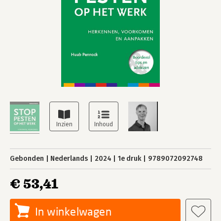
Gebonden
Nederlands
2024
1e druk
9789072092748
€ 53,41
In winkelwagen