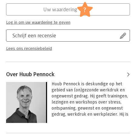
Hoofdrubriek:
Personeelsmanagement
,
Psychologie
?
Uw waardering
Log in om uw waardering te geven
Schrijf een recensie
Lees ons recensiebeleid
Over Huub Pennock
Huub Pennock is deskundige op het 
gebied van (on)gezonde werkdruk en 
ongewenst gedrag. Hij geeft trainingen, 
lezingen en workshops over stress, 
ontspanning, gewenst en ongewenst 
gedrag, werkdruk en werkplezier. Hij is 
de auteur van de boeken 
De nieuwe 
vertrouwenspersoon
,  
Stop pesten op 
Andere boeken door Huub Pennock
het werk en Stop ongezonde werkdruk.