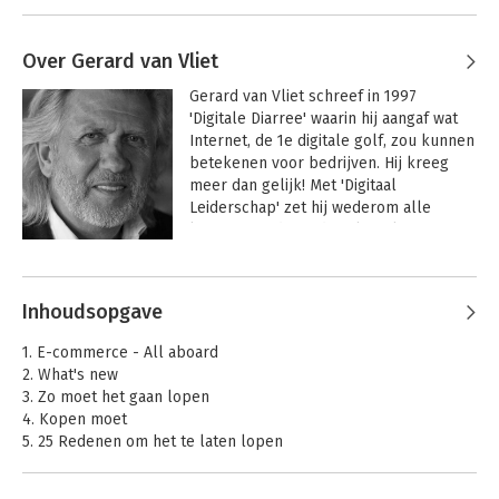
Over Gerard van Vliet
Gerard van Vliet schreef in 1997 
'Digitale Diarree' waarin hij aangaf wat 
Internet, de 1e digitale golf, zou kunnen 
betekenen voor bedrijven. Hij kreeg 
meer dan gelijk! Met 'Digitaal 
Leiderschap' zet hij wederom alle 
kansen van de 2e digitale golf op een 
rij.

Andere boeken door Gerard van
Vliet
Gerard geldt als een uiterst capabel 
Inhoudsopgave
bestuurder en toezichthouder. Hij is 
niet voor niks de trekker van de 
1. E-commerce - All aboard
Nederlandse vereniging van 
2. What's new
Commissarissen en Directeuren (NCD). 
3. Zo moet het gaan lopen
Hij laat als geen ander de digitale lijnen 
4. Kopen moet
kruisen met die van geld, marketing en 
5. 25 Redenen om het te laten lopen
HR. Waarbij visie en executie schijnbaar 
6. @ Your Service: Back tot Basics
moeiteloos in elkaar overvloeien. Zijn 
7. @ Your Service: Under construction, Fase 1
nieuwsgierigheid en creativiteit zijn 