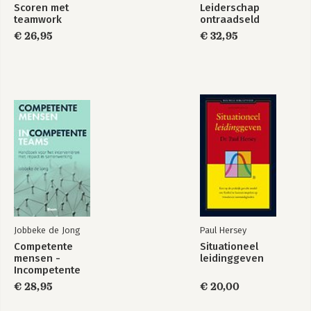
wereld van verandering' – dat hij 
Scoren met
Leiderschap
teamwork
ontraadseld
schreef met Riet Fiddelaers-Jaspers en 
Leo Wilhelm – stond op de shortlist 
€ 26,95
€ 32,95
voor Managementboek van het Jaar 
2021.
Jobbeke de Jong
Paul Hersey
Competente
Situationeel
mensen -
leidinggeven
Incompetente
teams
€ 28,95
€ 20,00