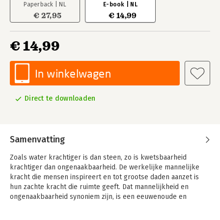
Paperback | NL
E-book | NL
€ 27,95
€ 14,99
€ 14,99
In winkelwagen
Direct te downloaden
Samenvatting
Zoals water krachtiger is dan steen, zo is kwetsbaarheid
krachtiger dan ongenaakbaarheid. De werkelijke mannelijke
kracht die mensen inspireert en tot grootse daden aanzet is
hun zachte kracht die ruimte geeft. Dat mannelijkheid en
ongenaakbaarheid synoniem zijn, is een eeuwenoude en
hardnekkige mythe. Een mythe die in dit boek ontrafeld wordt.
Marnix, Michiel en Jakob nemen je mee in hun ervaringen in het