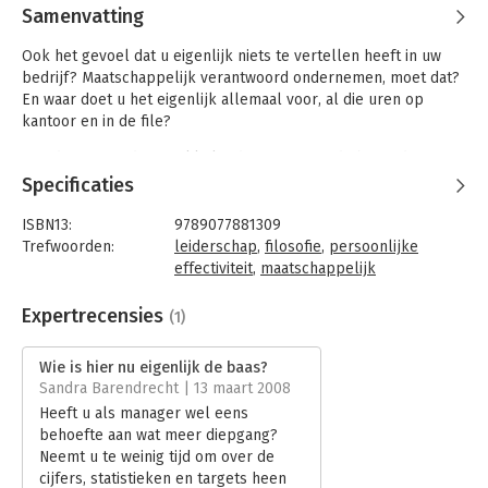
Samenvatting
Ook het gevoel dat u eigenlijk niets te vertellen heeft in uw
bedrijf? Maatschappelijk verantwoord ondernemen, moet dat?
En waar doet u het eigenlijk allemaal voor, al die uren op
kantoor en in de file?
Met deze en andere prikkelende vragen zet dit bijzondere
boek u aan tot denken. Ontdek hoe klassieke en moderne
Specificaties
filosofen kunnen helpen bij het begrijpen van uw werk en van
uw leven als manager. Zet de ramen in uw hoofd wagenwijd
ISBN13:
9789077881309
open en laat de boel eens goed doorluchten!
Trefwoorden:
leiderschap
,
filosofie
,
persoonlijke
effectiviteit
,
maatschappelijk
Met een voorwoord van bestsellerauteur Joep ('Hoe word ik
verantwoord ondernemen
een rat?') Schrijvers: "Zelden tref je boeken aan die praktisch
Taal:
Nederlands
Expertrecensies
(1)
én herkenbaar én diepzinnig zijn. 'Wie is nu eigenlijk de baas?'
Bindwijze:
gebonden
is zo'n boek. Het is een filosofieboek voor managers en beslist
Aantal pagina's:
128
Wie is hier nu eigenlijk de baas?
niet gortdroog, als je dat al mocht vrezen, of hopeloos
Uitgever:
Uitgeverij Haystack
Sandra Barendrecht | 13 maart 2008
abstract. Integendeel, het is uiterst toegankelijk zonder dat het
Druk:
1
Heeft u als manager wel eens
aan diepgang verliest."
Verschijningsdatum:
21-11-2007
behoefte aan wat meer diepgang?
Neemt u te weinig tijd om over de
Hoofdrubriek:
Algemeen management
cijfers, statistieken en targets heen