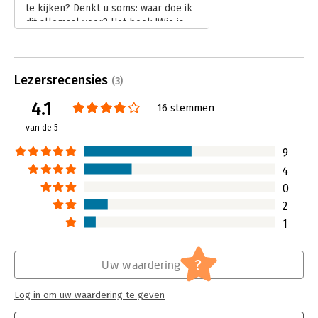
te kijken? Denkt u soms: waar doe ik
dit allemaal voor? Het boek 'Wie is
hier nu eigenlijk de baas?' van Ben
Kuiken helpt u eens rustig te
filosoferen over uw leven in het
Lezersrecensies
algemeen en uw managersbestaan in
(3)
het bijzonder.
4.1
16 stemmen
Lees verder
van de 5
9
4
0
2
1
?
Uw waardering
Log in om uw waardering te geven