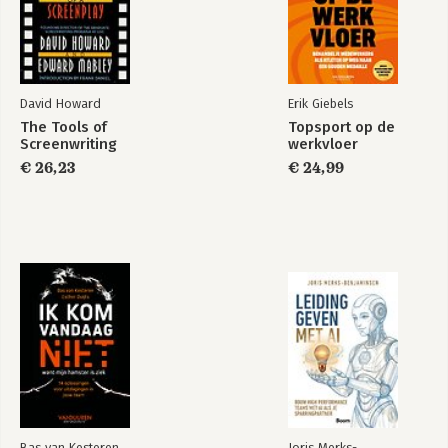
David Howard
Erik Giebels
The Tools of
Topsport op de
Screenwriting
werkvloer
€ 26,23
€ 24,99
Bas van Kesteren
Joris Merks-