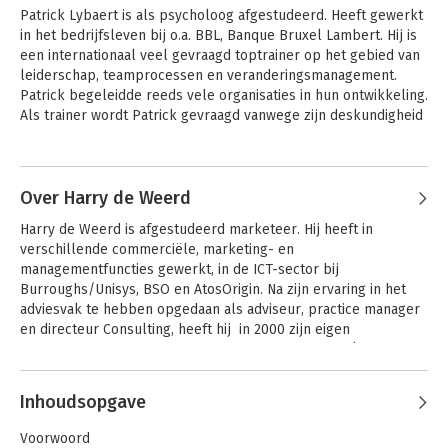
verantwoordelijk voor de 
Patrick Lybaert is als psycholoog afgestudeerd. Heeft gewerkt 
leiderschapstrainingen. Tevens is Gert 
in het bedrijfsleven bij o.a. BBL, Banque Bruxel Lambert. Hij is 
Anbeek oprichter van Executive 
een internationaal veel gevraagd toptrainer op het gebied van 
Leadership Foundation (ELF) dat een 
leiderschap, teamprocessen en veranderingsmanagement. 
netwerk van uitmuntende docenten 
Patrick begeleidde reeds vele organisaties in hun ontwikkeling.  
vertegenwoordigt. 

Als trainer wordt Patrick gevraagd vanwege zijn deskundigheid 
in het creëren van urgentie voor verandering en de eisen die 
Zijn stijl kenmerkt zich door 'doe maar 
veranderingen stellen aan het management van organisaties. 
gewoon' en dat gekoppeld aan een 
Andere boeken door Patrick
De ontwikkeling van persoonlijk en zakelijk leiderschap in al 
ongebruikelijke scherpte in 
Lybaert
haar facetten boeien Patrick zeer. Patrick is een partner in ELF 
Over Harry de Weerd
Geweldige Leiders
beoordeling van 
en daarnaast trainer bij MCE, Erasmus/RSM, Danish Leadership 
managementprocessen, 
Harry de Weerd is afgestudeerd marketeer. Hij heeft in 
Institute. Patrick is een boeiend spreker in zowel het 
bedrijfssituaties en personen. Gert 
verschillende commerciële, marketing- en 
Nederlands, Vlaams, Frans, als in het Engels.
Anbeek heeft samen met Harry de 
managementfuncties gewerkt, in de ICT-sector bij 
Weerd het curriculum van de ELF 
Bekijk alle boeken
Burroughs/Unisys, BSO en AtosOrigin. Na zijn ervaring in het 
Consulting Academy opgesteld. Hij 
adviesvak te hebben opgedaan als adviseur, practice manager 
voert regelmatig 
en directeur Consulting, heeft hij  in 2000 zijn eigen 
managementadvieswerkzaamheden uit 
adviesbureau opgericht onder de naam Envisioning (zich 
bij gerenommeerde opdrachtgevers.
voorstellen). 

Andere boeken door Harry de
Inhoudsopgave
Weerd
De Weerd is partner in ELF en was als docent bij Erasmus/RSM 
werkzaam in de vakgebieden strategie, veranderings-, 
Voorwoord