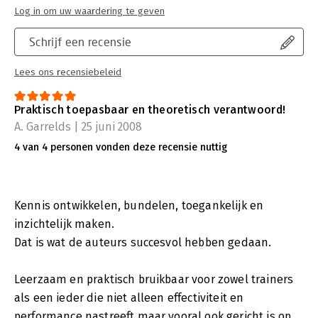
Log in om uw waardering te geven
worden.
Als u morgen een workshop wilt organiseren, een teamdag, of
Schrijf een recensie
een managementdag op de hei, dan treft u in dit boek altijd
een praktisch bruikbaar voorbeeld aan om het gesprek op het
Lees ons recensiebeleid
benodigde niveau te brengen.
Praktisch toepasbaar en theoretisch verantwoord!
A. Garrelds | 25 juni 2008
4 van 4 personen vonden deze recensie nuttig
Kennis ontwikkelen, bundelen, toegankelijk en
inzichtelijk maken.
Dat is wat de auteurs succesvol hebben gedaan.
Leerzaam en praktisch bruikbaar voor zowel trainers
als een ieder die niet alleen effectiviteit en
performance nastreeft maar vooral ook gericht is op