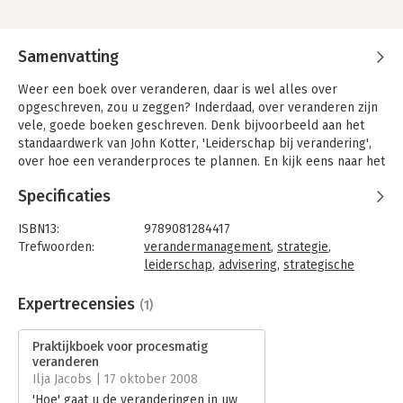
Samenvatting
Weer een boek over veranderen, daar is wel alles over
opgeschreven, zou u zeggen? Inderdaad, over veranderen zijn
vele, goede boeken geschreven. Denk bijvoorbeeld aan het
standaardwerk van John Kotter, 'Leiderschap bij verandering',
over hoe een veranderproces te plannen. En kijk eens naar het
werk van William Bridges, 'Managen van transities', over de
Specificaties
psychologie van de verandering, het proces wat de mensen
doormaken die een verandering ondergaan. Of zie het boek
ISBN13:
9789081284417
van Sue Craig, 'Make your mark!', over beïnvloeding in
Trefwoorden:
verandermanagement
,
strategie
,
organisaties om verandering vanuit geen of weinig positiemacht
leiderschap
,
advisering
,
strategische
te creëren.
verandering
,
procesmanagement
Het bijzondere aan dit boek is dat het een praktijkboek is. Dit
Taal:
Nederlands
Expertrecensies
(1)
onderscheidt het van theorie, modellen en inzichten en is
Bindwijze:
paperback
daarop aanvullend. Het 'Praktijkboek voor procesmatig
Aantal pagina's:
480
Praktijkboek voor procesmatig
veranderen' gaat over het hoe. Welke interventie zal ik doen,
Uitgever:
Elfpress
veranderen
op welk moment en hoe doe ik dat dan? Het bevat een circa
Druk:
2
Ilja Jacobs | 17 oktober 2008
160 concrete workshops, oefeningen en teamopdrachten die
Hoofdrubriek:
Verandermanagement
'Hoe' gaat u de veranderingen in uw