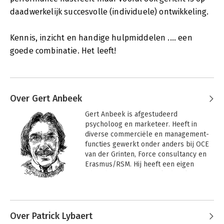
daadwerkelijk succesvolle (individuele) ontwikkeling.
Kennis, inzicht en handige hulpmiddelen .... een
goede combinatie. Het leeft!
Over Gert Anbeek
Gert Anbeek is afgestudeerd 
psycholoog en marketeer. Heeft in 
diverse commerciële en management-
functies gewerkt onder anders bij OCE 
van der Grinten, Force consultancy en 
Erasmus/RSM. Hij heeft een eigen 
adviesbureau, Force, geleid en later 
verkocht. Binnen de executive 
Andere boeken door Gert Anbeek
opleidingen van de Erasmus Universiteit 
en later Rotterdam School of 
Management (RSM) was hij 
Over Patrick Lybaert