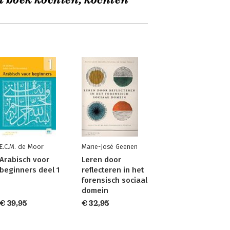
t boek kochten, kochten
E.C.M. de Moor
Marie-José Geenen
Arabisch voor
Leren door
beginners deel 1
reflecteren in het
forensisch sociaal
domein
€ 39,95
€ 32,95