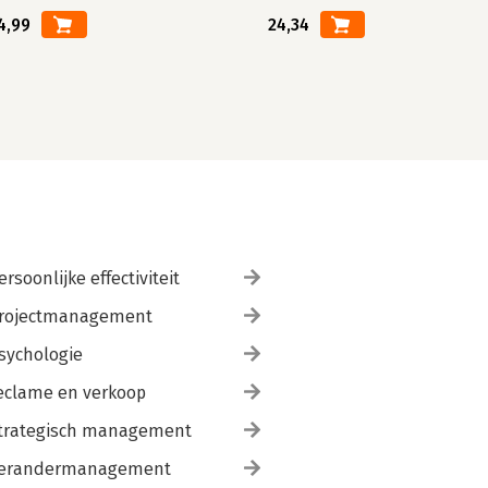
4,99
24,34
ersoonlijke effectiviteit
rojectmanagement
sychologie
eclame en verkoop
trategisch management
erandermanagement