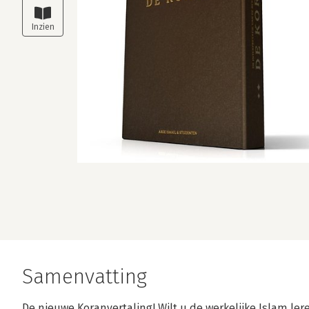
Samenvatting
De nieuwe Koranvertaling! Wilt u de werkelijke Islam ler