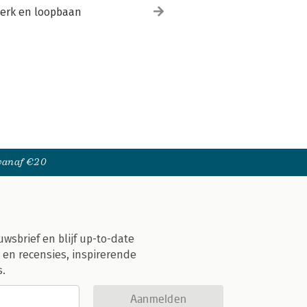
erk en loopbaan
 vanaf €20
uwsbrief en blijf up-to-date
 en recensies, inspirerende
s.
Aanmelden