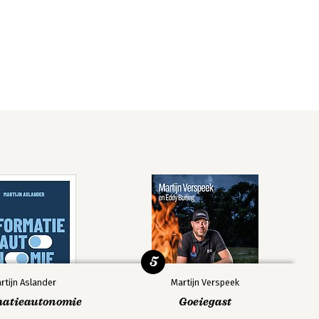
5
rtijn Aslander
Martijn Verspeek
matieautonomie
Goeiegast