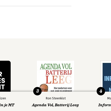
3
4
izen
Ron Steenkist
Ma
in je MT
Agenda Vol, Batterij Leeg
Infor