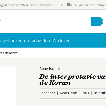
gen voor 23:00 besteld, morgen in huis
Gratis verzending
rige boeken
Interactief leren
Nu lezen
 van de Koran
Aboe Ismail
De interpretatie v
de Koran
Gebonden
Nederlands
2013
8e druk