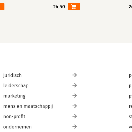
24,50
2
juridisch
p
leiderschap
p
marketing
p
mens en maatschappij
r
non-profit
s
ondernemen
v