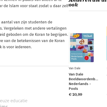
Anderen die di
ook
r de Islam voor staat zodat u daar zelf
aantal van zijn studenten de
s. Vergeleken met andere vertalingen
heid geboden om de Koran te begrijpen.
ave van de betekenissen van de Koran
 is voor iedereen.
Van Dale
Van Dale
Beeldwoordenboek
Nederlands -
Pools
€ 20,99
ieuze educatie
ims