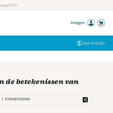
 vanaf €20
Inloggen
010-4731397
Personen
Trefwoorden
an de betekenissen van
9789081939966