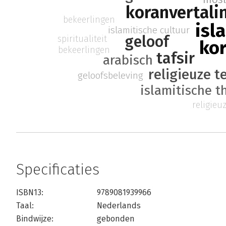
koranvertali
bekeerlingen
isl
islamitische cultuur
geloof
spiritualiteit
ko
bekeerlingen
tafsir
arabisch
religieuze t
geloofsbeleving
islamitische t
religieuz
Specificaties
ISBN13:
9789081939966
Taal:
Nederlands
Bindwijze:
gebonden