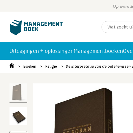
Op werkda
Uitdagingen + oplossingen
Managementboeken
Ove
Boeken
Religie
De interpretatie van de betekenissen