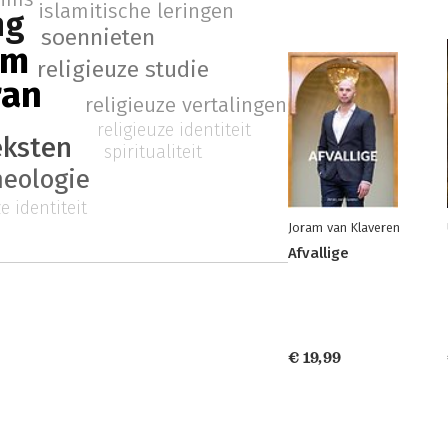
islamitische leringen
ng
soennieten
am
religieuze studie
ran
religieuze vertalingen
religieuze identiteit
eksten
spiritualiteit
heologie
e identiteit
Joram van Klaveren
Afvallige
€ 19,99