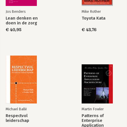
Appendix 1: Waar begint u met de verbeter-kata?
Jos Benders
Mike Rother
Appendix 2: Procesanalyse
Lean denken en
Toyota Kata
doen in de zorg
Bibliografie
€ 40,95
€ 43,76
Index
Over de auteur
Michael Ballé
Martin Fowler
Respectvol
Patterns of
leiderschap
Enterprise
Application