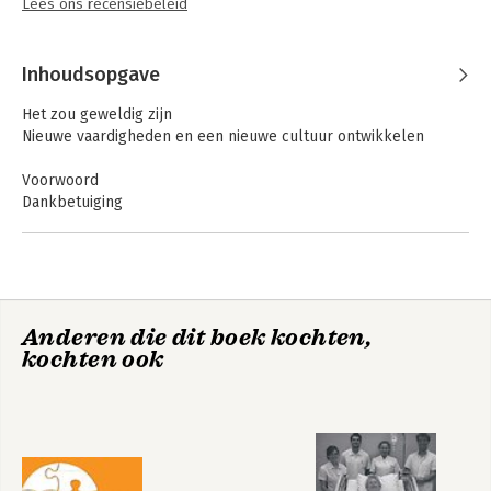
Lees ons recensiebeleid
Inhoudsopgave
Het zou geweldig zijn
Nieuwe vaardigheden en een nieuwe cultuur ontwikkelen
Voorwoord
Dankbetuiging
Inleiding: Ons begrip van leiderschap en management
transformeren
Deel I: De stand van zaken
Anderen die dit boek kochten,
1. Wat maakt een bedrijf blijvend succesvol?
kochten ook
Deel II: Ken uzelf
Inleiding bij Deel II
2. Hoe benaderen wij procesverbetering?
3. Filosofie en richting
4. De oorsprong en effecten van onze huidige
managementaanpak