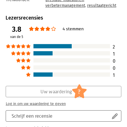
verbetermanagement
,
resultaatgericht
Taal:
Nederlands
Bindwijze:
paperback
Lezersrecensies
Uitgever:
Lean Management Teachers
3.8
Druk:
1
4 stemmen
Verschijningsdatum:
19-6-2014
van de 5
Hoofdrubriek:
Algemeen management
2
1
0
0
1
?
Uw waardering
Log in om uw waardering te geven
Schrijf een recensie