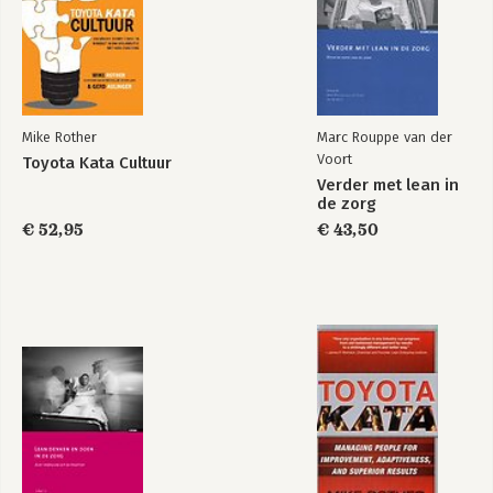
Deel III: De Verbeter-Kata:
Hoe Toyota Continu Verbetert
Inleiding bij Deel III
5. Planning: Een doeltoestand vastleggen
6. Probleemoplossing en aanpassing: Vooruit richting een
Mike Rother
Marc Rouppe van der
doeltoestand
Voort
Toyota Kata Cultuur
Samenvatting van Deel III
Verder met lean in
de zorg
Deel IV: De coaching-kata:
€ 52,95
€ 43,50
Hoe Toyota de verbeter-kata onderwijst
Inleiding bij Deel IV
7. Wie voert bij Toyota de procesverbetering uit?
8. De coaching-kata: De leidinggevende als leraar
Samenvatting van Deel IV
Deel V: Navolging:
Hoe zit het met andere bedrijven?
9. Gedragspatronen van de verbeter-kata ontwikkelen in uw
organisatie
Conclusie