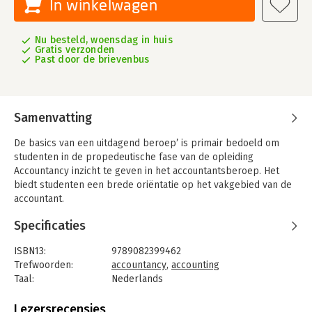
In winkelwagen
Nu besteld, woensdag in huis
Gratis verzonden
Past door de brievenbus
Samenvatting
De basics van een uitdagend beroep’ is primair bedoeld om
studenten in de propedeutische fase van de opleiding
Accountancy inzicht te geven in het accountantsberoep. Het
biedt studenten een brede oriëntatie op het vakgebied van de
accountant.
Het boek geeft onder andere antwoord op de vragen hoe het
Specificaties
accountantsberoep is ontstaan en welke ontwikkelingen er
spelen, de wet- en regelgeving die van toepassing is op de
ISBN13:
9789082399462
accountant en de werkzaamheden die een accountant uitvoert
Trefwoorden:
accountancy
,
accounting
in zowel de samenstel- als de controlepraktijk. Daarnaast
Taal:
Nederlands
wordt er aandacht besteed aan fiscaliteit en advisering. Deze
Bindwijze:
paperback
vakgebieden nemen een steeds prominentere rol in binnen
Aantal pagina's:
159
Lezersrecensies