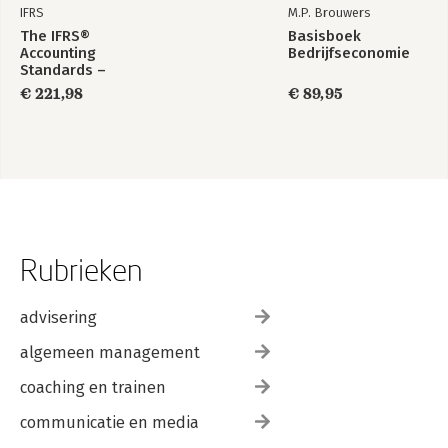
IFRS
M.P. Brouwers
The IFRS®
Basisboek
Accounting
Bedrijfseconomie
Standards –
Required Annotated
€ 221,98
€ 89,95
1 January 2026
Rubrieken
advisering
algemeen management
coaching en trainen
communicatie en media