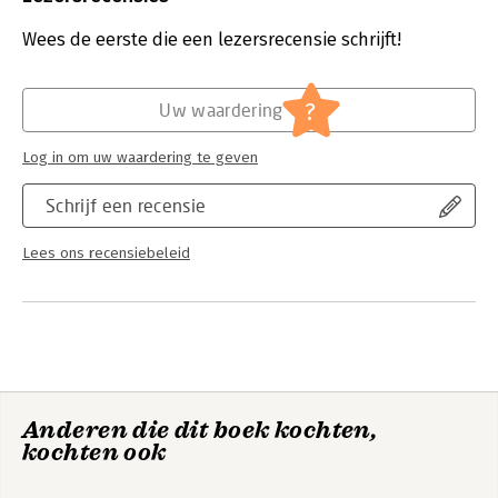
het accountantsberoep. Tot slot is ieder onderdeel van het
Uitgever:
Candeo Books B.V.
boek voorzien van meerkeuze- en open vragen om de student
Druk:
6
Wees de eerste die een lezersrecensie schrijft!
inzicht te laten verkrijgen in het accountantsberoep.
Verschijningsdatum:
28-7-2023
Hoofdrubriek:
Financieel management
?
Uw waardering
Log in om uw waardering te geven
Schrijf een recensie
Lees ons recensiebeleid
Anderen die dit boek kochten,
kochten ook