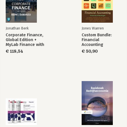
Jonathan Berk
Jones Warren
Corporate Finance,
Custom Bundle:
Global Edition +
Financial
MyLab Finance with
Accounting
Pearson eText
€ 118,54
€ 50,90
(Package)