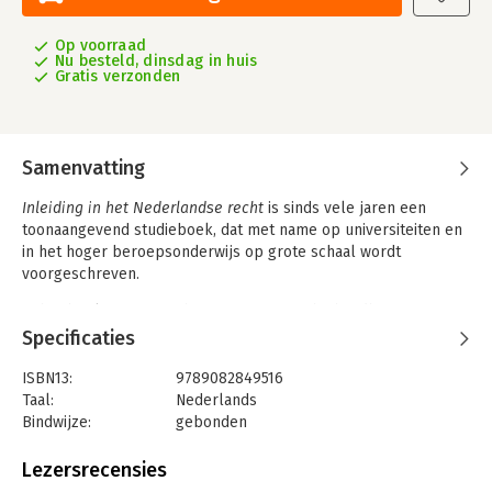
Op voorraad
Nu besteld, dinsdag in huis
Gratis verzonden
Samenvatting
Inleiding in het Nederlandse recht
is sinds vele jaren een
toonaangevend studieboek, dat met name op universiteiten en
in het hoger beroepsonderwijs op grote schaal wordt
voorgeschreven.
In het boek nemen rechtsvorming en rechtshandhaving een
centrale plaats in. De eerste vijf hoofdstukken vormen een
Specificaties
inleiding in het systeem van het Nederlandse recht en in de
hoofdstukken 6 tot en met 14 worden de belangrijkste
ISBN13:
9789082849516
rechtsgebieden besproken zoals het vermogensrecht,
Taal:
Nederlands
burgerlijk procesrecht, ondernemingsrecht, arbeidsrecht en
Bindwijze:
gebonden
het straf(proces)recht. Het boek sluit af met een hoofdstuk
Aantal pagina's:
667
over internationaal en Europees recht.
Uitgever:
De Zuidas
Lezersrecensies
Druk:
22