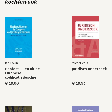
kochten ook
10. Burgerlijk procesrecht
11. Ondernemingsrecht
12. Arbeidsrecht
13. Strafrecht
14. Strafprocesrecht
15. Internationaal en Europees recht
Rechtspraakregister
Websiteregister
Wetsartikelenregister
Zakenregister
Jan Lokin
Michel Vols
Hoofdstukken uit de
Juridisch onderzoek
Europese
codificatiegeschiedenis
€ 49,00
€ 49,95