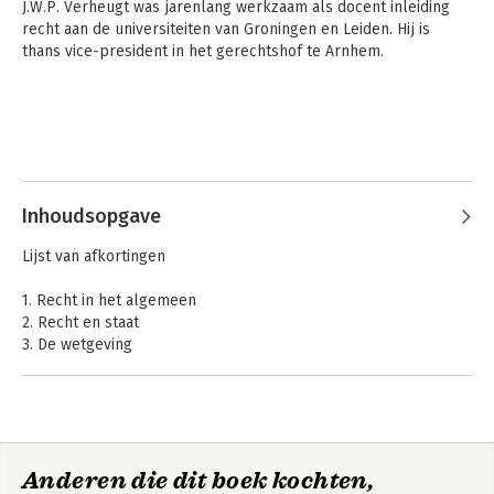
J.W.P. Verheugt was jarenlang werkzaam als docent inleiding 
recht aan de universiteiten van Groningen en Leiden. Hij is 
thans vice-president in het gerechtshof te Arnhem.
Inhoudsopgave
Lijst van afkortingen
1. Recht in het algemeen
2. Recht en staat
3. De wetgeving
4. De rechtspraak
5. Het bestuur
6. Burgerlijk recht - kernbegrippen
7. Goederenrecht
8. Overeenkomstenrecht
Anderen die dit boek kochten,
9. Verbintenissen uit de wet