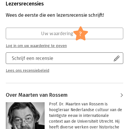
Uitgever:
Nieuw Amsterdam
Lezersrecensies
Druk:
1
Verschijningsdatum:
5-3-2024
Wees de eerste die een lezersrecensie schrijft!
Hoofdrubriek:
Mens en maatschappij
Jongbloed:
Bestuurskunde
?
Uw waardering
Log in om uw waardering te geven
Schrijf een recensie
Lees ons recensiebeleid
Over Maarten van Rossem
Prof. Dr. Maarten van Rossem is 
hoogleraar Nederlandse cultuur van de 
twintigste eeuw in internationale 
context aan de Universiteit Utrecht. Hij 
heeft diverse werken over historische 