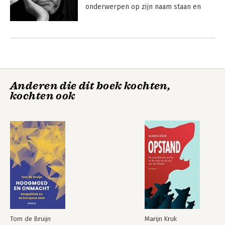
onderwerpen op zijn naam staan en 
geeft regelmatig colleges over de 
Tweede Wereldoorlog en Adolf Hitler. 
Andere boeken door Maarten van
Hij is door het Historisch Nieuwsblad 
Rossem
uitgeroepen tot Historicus van het jaar 
2003.
Anderen die dit boek kochten,
kochten ook
Van Rossem
Wat is geluk?
Tom de Bruijn
Marijn Kruk