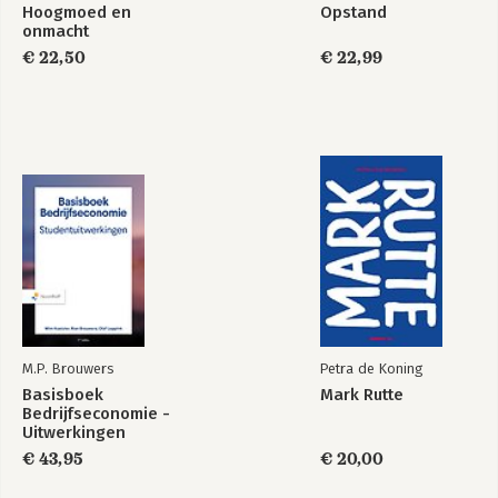
Hoogmoed en
Opstand
onmacht
€ 22,50
€ 22,99
Wat is geluk?
Kapitalisme zonder
remmen
Bekijk alle boeken
M.P. Brouwers
Petra de Koning
Basisboek
Mark Rutte
Bedrijfseconomie -
Uitwerkingen
€ 43,95
€ 20,00