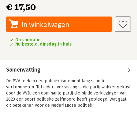
€ 17,50
In winkelwagen
Op voorraad
Nu besteld, dinsdag in huis
Samenvatting
De PVV leek in een politiek isolement langzaam te
verkommeren. Tot ieders verrassing is die partij wakker gekust
door de VVD, een dominante partij die bij de verkiezingen van
2023 een soort politieke zelfmoord heeft gepleegd. Wat gaat
dit betekenen voor de Nederlandse politiek?
In deze geactualiseerde uitgave van de bestseller Waarom is
de burger boos? blikt Maarten van Rossem terug op ruim
twintig jaar populisme in Nederland: van Pim Fortuyn, Rita
Verdonk en Thierry Baudet tot Caroline van der Plas, Pieter