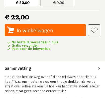
€ 22,00
€ 9,00
€ 22,00
In winkelwagen
Nu besteld, woensdag in huis
Gratis verzonden
Past door de brievenbus
Samenvatting
Steekt een hert de weg over of rijden wij dwars door zijn bos
heen? Waarom moeten we op een knopje drukken als we de
straat over willen steken? En hoe kan het dat we steeds sneller
reizen, maar geen seconde eerder thuis?
Van files tot fietssnelwegen, van drempels tot deelauto’s: hoe
we ons verplaatsen heeft enorme invloed op de inrichting van