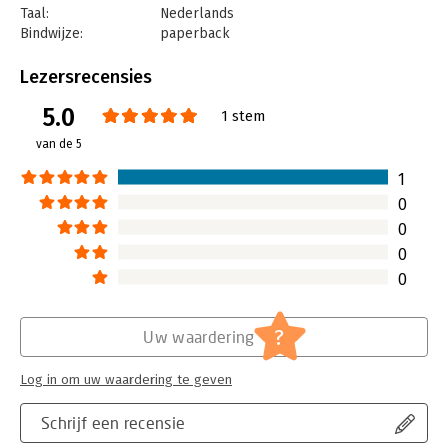
Taal:
Nederlands
Bindwijze:
paperback
Aantal pagina's:
264
Uitgever:
De Correspondent BV
Lezersrecensies
Druk:
1
5.0
Verschijningsdatum:
22-5-2020
1 stem
van de 5
Hoofdrubriek:
Non-fictie informatief/professioneel
1
0
0
0
0
?
Uw waardering
Log in om uw waardering te geven
Schrijf een recensie