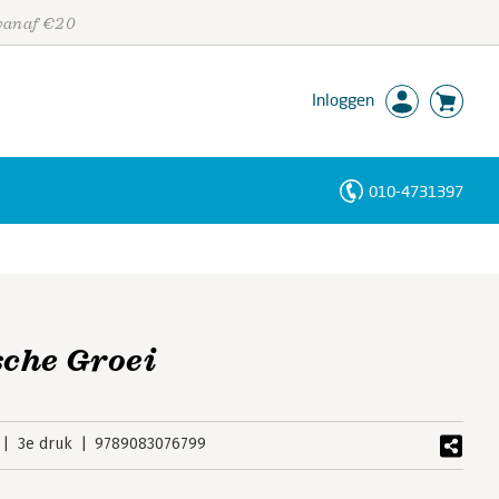
 vanaf €20
Inloggen
010-4731397
Personen
Trefwoorden
che Groei
3e druk
9789083076799