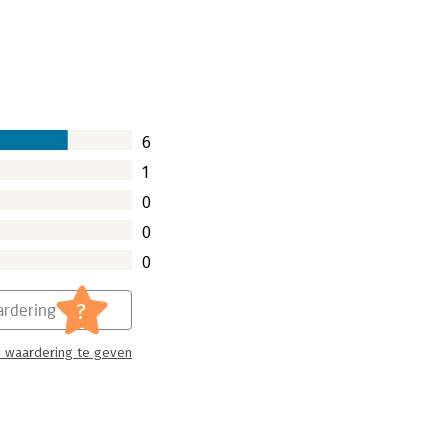
6
1
0
0
0
?
rdering
 waardering te geven