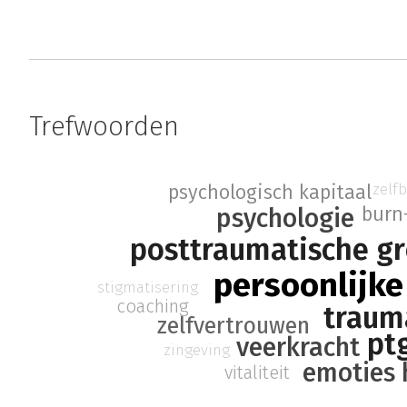
Trefwoorden
zelf
psychologisch kapitaal
psychologie
burn
posttraumatische gr
persoonlijke
stigmatisering
coaching
traum
zelfvertrouwen
pt
veerkracht
zingeving
emoties 
vitaliteit