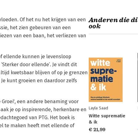
Anderen die di
loeden. Of het nu het krijgen van een
ook
sie, het zien gebeuren van een
iezen van een baan, het verliezen van
 of ellende kunnen je levensloop
‘Sterker door ellende’. Je vindt dit
ltijd kwetsbaar blijven of op je grenzen
 Je kunt groeien en daardoor zelfs
 Groei', een andere benaming voor
Layla Saad
 maak je op inspirerende, herkenbare en
Witte suprematie
gedachtegoed van PTG. Het boek is
& ik
eel te maken heeft met ellende of
€ 21,99