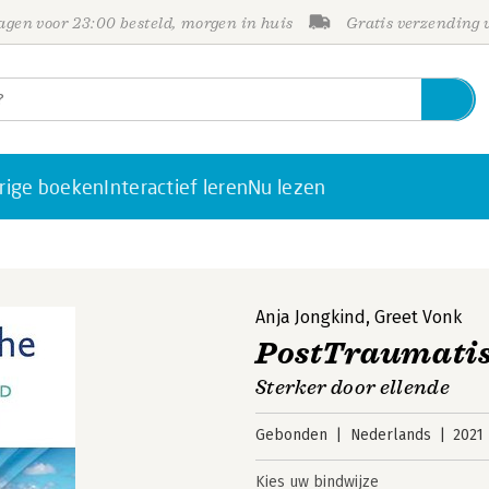
gen voor 23:00 besteld, morgen in huis
Gratis verzending
rige boeken
Interactief leren
Nu lezen
Anja Jongkind
,
Greet Vonk
PostTraumatis
Sterker door ellende
Gebonden
Nederlands
2021
Kies uw bindwijze