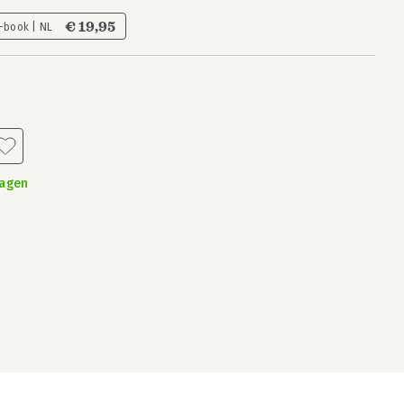
€ 19,95
-book | NL
dagen