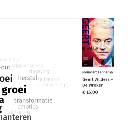
bewustzijn
stigmatisering
-out
zingeving
Meindert Fennema
oei
herstel
zelfkennis
Geert Wilders -
zelfbewustzijn
De wreker
 groei
€ 15,00
a
transformatie
g
emoties
zelfkennis
hanteren