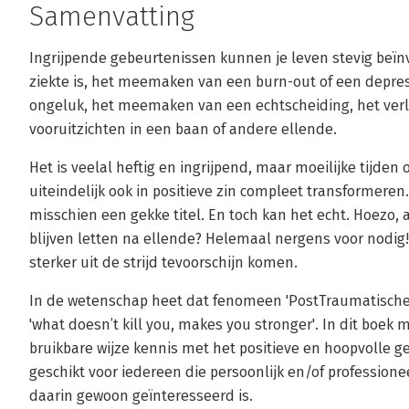
Samenvatting
Ingrijpende gebeurtenissen kunnen je leven stevig beïnv
ziekte is, het meemaken van een burn-out of een depres
ongeluk, het meemaken van een echtscheiding, het verl
vooruitzichten in een baan of andere ellende.
Het is veelal heftig en ingrijpend, maar moeilijke tijden
uiteindelijk ook in positieve zin compleet transformeren. 
misschien een gekke titel. En toch kan het echt. Hoezo, a
blijven letten na ellende? Helemaal nergens voor nodig!
sterker uit de strijd tevoorschijn komen.
In de wetenschap heet dat fenomeen 'PostTraumatische
'what doesn’t kill you, makes you stronger'. In dit boek
bruikbare wijze kennis met het positieve en hoopvolle 
geschikt voor iedereen die persoonlijk en/of profession
daarin gewoon geïnteresseerd is.