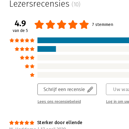
Lezersrecensies
(10)
4.9
7 stemmen
van de 5
Schrijf een recensie
Uw waa
Lees ons recensiebeleid
Log in om uw
Sterker door ellende