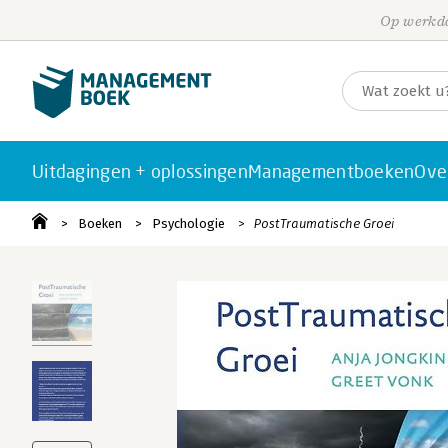
Op werkda
Uitdagingen + oplossingen
Managementboeken
Ove
Boeken
Psychologie
PostTraumatische Groei