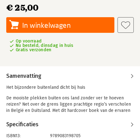
€ 25,00
In winkelwagen
Op voorraad
Nu besteld, dinsdag in huis
Gratis verzonden
Samenvatting
Het bijzondere buitenland dicht bij huis
De mooiste plekken buiten ons land zonder ver te hoeven
reizen? Net over de grens liggen prachtige regio’s verscholen
in België en Duitsland. Met dit hardcover boek van de ervaren
reisgids makers van REiSREPORT, weet je waar je moet zijn.
Een luxe reisboek van maar liefst 268 pagina’s voor een
Specificaties
verrassende stedentrip, een dag, weekend of langer weg in
elke maand van het jaar.
ISBN13:
9789083198705