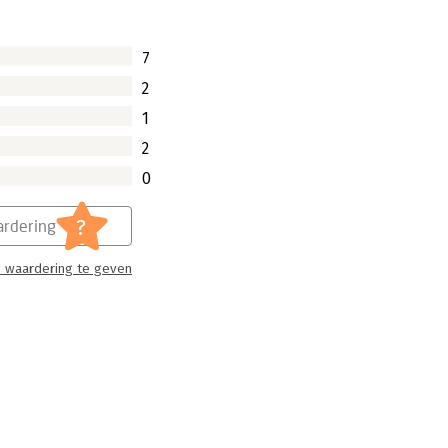
ruentie. Hierbij waren de
 haal ik het beste uit mijzelf?' Uit zijn
7
t als je weet wie je bent en wat je wilt!
gelukkig. Dan pas start het spannende
2
 En daar blijken we helaas anderen bij
1
2
0
?
rdering
 waardering te geven