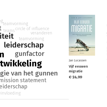
ng
teamvorming
t
circle of influence
teams
veranderen
iteit
teamvorming
leiderschap
n
gunfactor
ntwikkeling
Jan Lucassen
Vijf eeuwen
migratie
gie van het gunnen
€ 24,99
mission statement
leiderschap
eïnvloeding