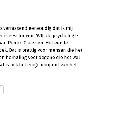
o verrassend eenvoudig dat ik mij
r is geschreven. 'WIJ, de psychologie
k van Remco Claassen. Het eerste
ek. Dat is prettig voor mensen die het
den herhaling voor degene die het wel
dat is ook het enige minpunt van het
eikt u het meeste met anderen?
ijn eerste boek 'IK' hoofdzakelijk