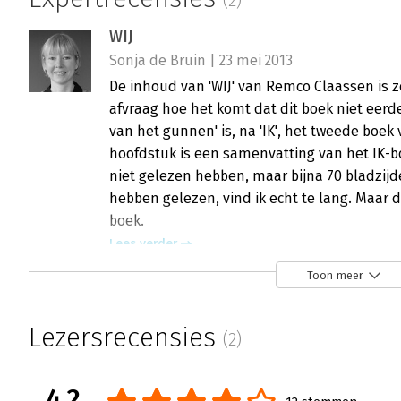
(2)
WIJ
Sonja de Bruin | 23 mei 2013
De inhoud van 'WIJ' van Remco Claassen is z
afvraag hoe het komt dat dit boek niet eerde
van het gunnen' is, na 'IK', het tweede boe
hoofdstuk is een samenvatting van het IK-bo
niet gelezen hebben, maar bijna 70 bladzij
hebben gelezen, vind ik echt te lang. Maar 
boek.
Lees verder
Toon meer
WIJ
Lezersrecensies
(2)
Peter Vermeulen | 6 juni 2008
Hoe haalt u het beste uit uzelf en hoe ber
Leiderschapsspecialist Remco Claassen is in z
4.2