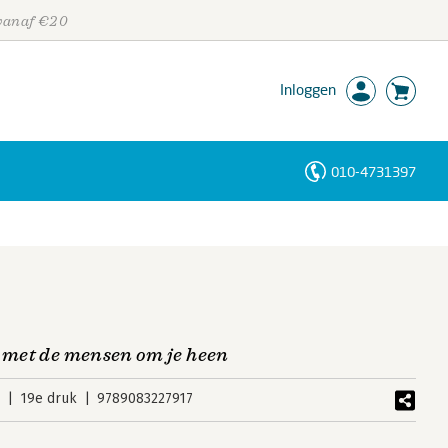
 vanaf €20
Inloggen
010-4731397
Personen
Trefwoorden
n met de mensen om je heen
2
19e druk
9789083227917