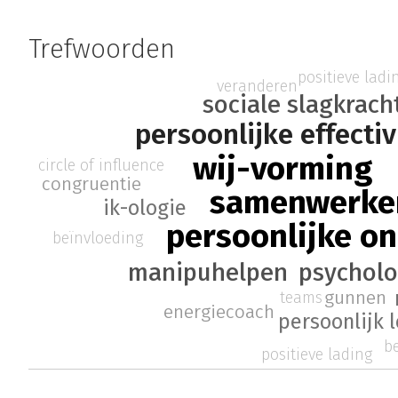
Trefwoorden
positieve ladi
veranderen
sociale slagkrach
persoonlijke effectiv
wij-vorming
circle of influence
congruentie
samenwerke
ik-ologie
persoonlijke o
beïnvloeding
psycholo
manipuhelpen
gunnen
teams
energiecoach
persoonlijk 
b
positieve lading