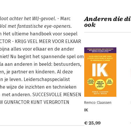
Anderen die di
loot achter het WIJ-gevoel.
- Marc
ook
Vol met fantastische eye-openers.
n Het ultieme handboek voor soepel
ACTOR - KRIJG VEEL MEER VOOR ELKAAR
ijna alles voor elkaar en de ander
g niet! Nu begint het spannende spel om
ala aan anderen in beeld: bestuurders,
en, je partner en kinderen. Al deze
n je leven. Leiderschapspecialist
he wijze de inzichten en technieken
Samen met anderen. SUCCESVOLLE MENSEN
OUW GUNFACTOR KUNT VERGROTEN
Remco Claassen
IK
€ 25,99