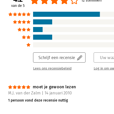
12 stemmen
ingegaan op persoonlijk leiderschap en cong
van de 5
hoofdthema's 'wie ben ik?' 'wat wil ik? en 'hoe
tweede boek 'WIJ' blijkt dat je er nog niet ben
Je bent dan niet bij voorbaat succesvol en 
spel om dit werkelijk voor elkaar te krijgen.
nodig te hebben.
Lees verder
Schrijf een recensie
Uw waa
Lees ons recensiebeleid
Log in om uw
moet je gewoon lezen
M.J. van der Zalm | 14 januari 2010
1 persoon vond deze recensie nuttig