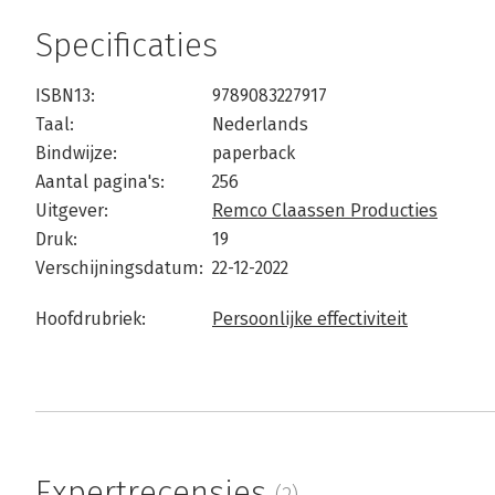
Specificaties
ISBN13:
9789083227917
Taal:
Nederlands
Bindwijze:
paperback
Aantal pagina's:
256
Uitgever:
Remco Claassen Producties
Druk:
19
Verschijningsdatum:
22-12-2022
Hoofdrubriek:
Persoonlijke effectiviteit
Expertrecensies