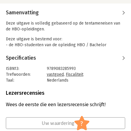
Samenvatting
Deze uitgave is volledig gebaseerd op de tentameneisen van
de HBO-opleidingen.
Deze uitgave is bestemd voor:
- de HBO-studenten van de opleiding HBO / Bachelor
‘Vastgoed en Makelaardij’
- beginnende en gevorderde vastgoedprofessionals.
Specificaties
ISBN13:
9789083285993
Trefwoorden:
vastgoed
,
Fiscaliteit
Taal:
Nederlands
Bindwijze:
paperback
Aantal pagina's:
108
Lezersrecensies
Uitgever:
Academic Store
Druk:
3
Wees de eerste die een lezersrecensie schrijft!
Verschijningsdatum:
23-6-2023
Hoofdrubriek:
Financieel management
?
Uw waardering