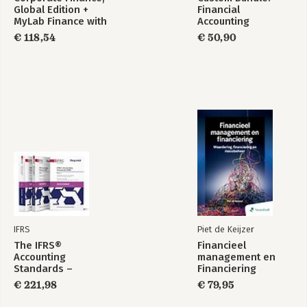
Global Edition +
Financial
MyLab Finance with
Accounting
Pearson eText
€ 118,54
€ 50,90
(Package)
IFRS
Piet de Keijzer
The IFRS®
Financieel
Accounting
management en
Standards –
Financiering
Required Annotated
€ 221,98
€ 79,95
1 January 2026