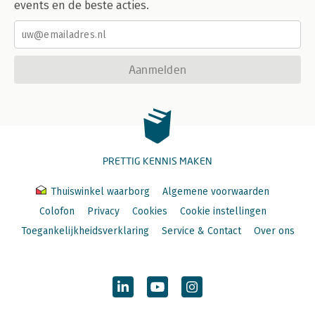
Waarvoor kun je een poll inzetten? 190
events en de beste acties.
Aanmelden
PRETTIG KENNIS MAKEN
Thuiswinkel waarborg
Algemene voorwaarden
Colofon
Privacy
Cookies
Cookie instellingen
Toegankelijkheidsverklaring
Service & Contact
Over ons