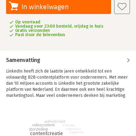
In winkelwagen
Op voorraad
Vandaag voor 23:00 besteld, vrijdag in huis
Gratis verzonden
Past door de brievenbus
Samenvatting
LinkedIn heeft zich de laatste jaren ontwikkeld tot een
volwaardig B2B-contentplatform voor ondernemers.
Met meer
dan 10 miljoen accounts is LinkedIn het grootste zakelijke
platform van Nederland. En daarmee ook een heel krachtige
marketingtool. Maar veel ondernemers denken bij marketing
op LinkedIn nog te vaak vanuit de commerciële hoek. Ze
plaatsen berichten waarin ze vertellen hoe goed hun product
of dienst is. En juist daarvan is bekend dat het contraproductief
werkt. Alleen maar informatie 'zenden' is een van de
authenticiteit
videocontent
belangrijkste redenen voor mensen om af te haken. De vraag
sliderpost
storytelling
infographics
is hoe je wél goede content maakt. Sterker: hoe je de perfecte
contentcreatie
engagement