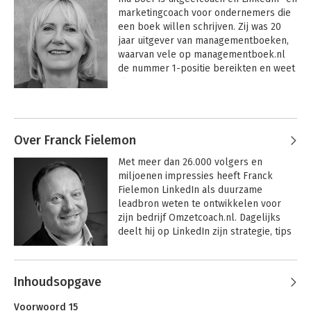
marketingcoach voor ondernemers die 
een boek willen schrijven. Zij was 20 
jaar uitgever van managementboeken, 
waarvan vele op managementboek.nl 
de nummer 1-positie bereikten en weet 
als geen ander hoe je goede content 
maakt.
Over Franck Fielemon
Met meer dan 26.000 volgers en 
miljoenen impressies heeft Franck 
Fielemon LinkedIn als duurzame 
leadbron weten te ontwikkelen voor 
zijn bedrijf Omzetcoach.nl. Dagelijks 
deelt hij op LinkedIn zijn strategie, tips 
en inzichten.
Inhoudsopgave
Voorwoord 15