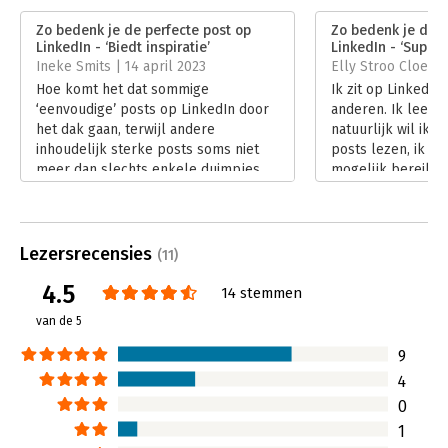
Verschijningsdatum:
6-3-2024
Zo bedenk je de perfecte post op
Zo bedenk je de p
LinkedIn - ‘Biedt inspiratie’
LinkedIn - ‘Super
Hoofdrubriek:
Internet en social media
,
Marketing
Ineke Smits | 14 april 2023
Elly Stroo Cloeck 
Hoe komt het dat sommige
Ik zit op LinkedIn
‘eenvoudige’ posts op LinkedIn door
anderen. Ik lees v
het dak gaan, terwijl andere
natuurlijk wil ik 
inhoudelijk sterke posts soms niet
posts lezen, ik wi
meer dan slechts enkele duimpjes
mogelijk bereik. 
ontvangen? Ina Boer legt in haar
heeft met ‘Zo bed
boek ‘Zo bedenk je de perfecte post
post op LinkedIn’
op LinkedIn’ uit hoe je invloed kan
boek geschreven 
uitoefenen op je zichtbaarheid en
functionaliteit en
Lezersrecensies
(11)
bereik op dit platform, door het
samenkomen. Lez
4.5
plaatsen van de juiste content.
je het moet lezen 
14 stemmen
Lees verder
Lees verder
van de 5
9
4
0
1