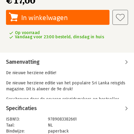
€ 17,00
In winkelwagen
Op voorraad
Vandaag voor 23:00 besteld, dinsdag in huis
Samenvatting
De nieuwe herziene editie!
De nieuwe herziene editie van het populaire Sri Lanka reisgids
magazine. Dit is alweer de 9e druk!
Geschreven door de ervaren reisgidsmakers en bestseller-
auteurs van REiSREPORT.
Specificaties
In het kort
ISBN13:
9789083382661
Taal:
NL
Compleet geactualiseerd
Bindwijze:
paperback
Voorbeeld reisroutes + gratis mobiele app voor onderweg