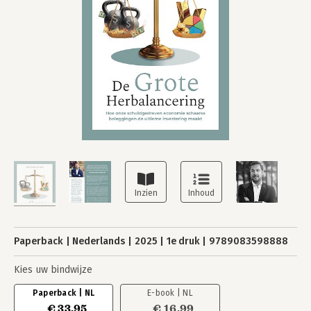
Paperback
Nederlands
2025
1e druk
9789083598888
Kies uw bindwijze
Paperback | NL
E-book | NL
€ 33,95
€ 16,99