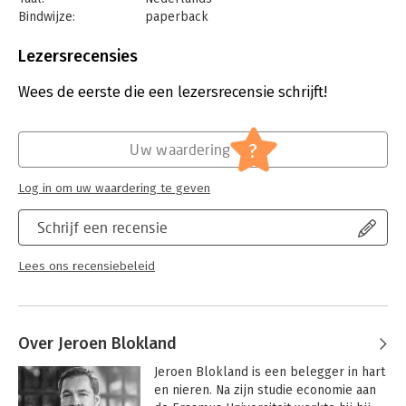
Bindwijze:
paperback
Aantal pagina's:
340
Uitgever:
Jeroen Blokland Uitgeverij
Lezersrecensies
Druk:
1
Verschijningsdatum:
26-9-2025
Wees de eerste die een lezersrecensie schrijft!
Hoofdrubriek:
Personal finance
?
Uw waardering
Log in om uw waardering te geven
Schrijf een recensie
Lees ons recensiebeleid
Over Jeroen Blokland
Jeroen Blokland is een belegger in hart 
en nieren. Na zijn studie economie aan 