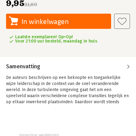
9,95
21,60
In winkelwagen
Laatste exemplaren! Op=Op!
Voor 21:00 uur besteld, maandag in huis
Samenvatting
De auteurs beschrijven op een beknopte en toegankelijke
wijze leiderschap in de context van de snel veranderende
wereld. In deze turbulente omgeving gaat het om een
speelveld waarin verscheidene complexe transities tegelijk en
op elkaar inwerkend plaatsvinden. Daardoor wordt steeds
meer een beroep gedaan op (adaptief) leiderschap.
Dit leiderschap gaat vooral over leiding nemen opdat mensen
in beweging komen, om samen hun dromen voor bedrijf en
organisatie na te streven. Adaptief of (aan)passend leiderschap
interactieve vaardigheden