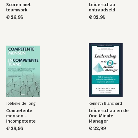
Verruim je bandbreedte
Scoren met
Leiderschap
Begrijp je rollen
teamwork
ontraadseld
Zet jezelf aan het werk
€ 26,95
€ 32,95
Blijf experimenteren
Epiloog
Referenties
Over de auteurs
Jobbeke de Jong
Kenneth Blanchard
Competente
Leiderschap en de
mensen -
One Minute
Incompetente
Manager
teams
€ 28,95
€ 22,99