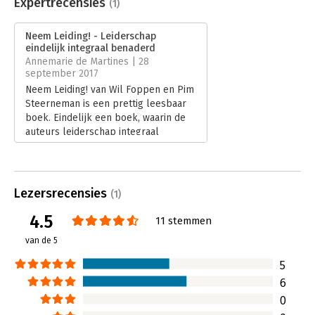
Uitgever:
Cyclus/Garant
Expertrecensies
(1)
Druk:
1
Verschijningsdatum:
12-4-2017
Neem Leiding! - Leiderschap
eindelijk integraal benaderd
Hoofdrubriek:
Leiderschap
Annemarie de Martines | 28
september 2017
Neem Leiding! van Wil Foppen en Pim
Steerneman is een prettig leesbaar
boek. Eindelijk een boek, waarin de
auteurs leiderschap integraal
benaderen.
Lees verder
Lezersrecensies
(1)
4.5
11 stemmen
van de 5
5
6
0