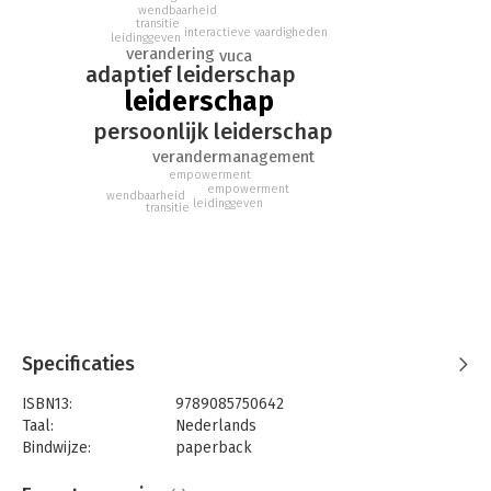
creëert waarde voor de organisatie en leidt tot een dynamiek in
wendbaarheid
de goede richting.
transitie
interactieve vaardigheden
leidinggeven
verandering
vuca
adaptief leiderschap
leiderschap
persoonlijk leiderschap
verandermanagement
empowerment
empowerment
wendbaarheid
leidinggeven
transitie
Specificaties
ISBN13:
9789085750642
Taal:
Nederlands
Bindwijze:
paperback
Aantal pagina's:
156