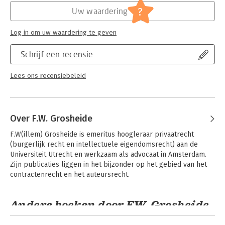
Jongbloed:
Intellectuele + Industriële eigendom
?
Uw waardering
algemeen
Log in om uw waardering te geven
Schrijf een recensie
Lees ons recensiebeleid
Over F.W. Grosheide
F.W(illem) Grosheide is emeritus hoogleraar privaatrecht 
(burgerlijk recht en intellectuele eigendomsrecht) aan de 
Universiteit Utrecht en werkzaam als advocaat in Amsterdam. 
Zijn publicaties liggen in het bijzonder op het gebied van het 
contractenrecht en het auteursrecht.
Andere boeken door F.W. Grosheide