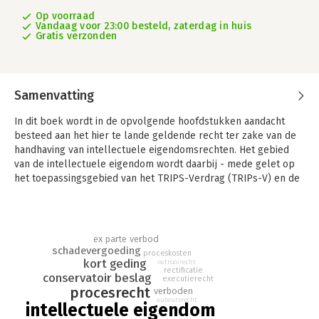
Op voorraad
Vandaag voor 23:00 besteld, zaterdag in huis
Gratis verzonden
Samenvatting
In dit boek wordt in de opvolgende hoofdstukken aandacht
besteed aan het hier te lande geldende recht ter zake van de
handhaving van intellectuele eigendomsrechten. Het gebied
van de intellectuele eigendom wordt daarbij - mede gelet op
het toepassingsgebied van het TRIPS-Verdrag (TRIPs-V) en de
Handhavingsrichtlijn (Hrl) - beperkt tot het Nederlandse
positieve recht, dat wil zeggen: de hier te lande wettelijk
geregelde intellectuele eigendomsrechten en daarop
betrekking hebbende rechtspraak, geplaatst in internationaal
ex parte verbod
en EU perspectief. Zulks met dien verstande evenwel dat
schadevergoeding
proceskosten
kort geding
binnen dat kader passende en met die wettelijk geregelde
octrooirecht
rectificatie
conservatoir beslag
rechten samenlopende rechtsposities, zoals die met
executierecht
procesrecht
verboden
betrekking tot portretten en domeinnamen zowel als de
auteursrecht
intellectuele eigendom
ongeoorloofde mededinging, mede in de beschouwing worden