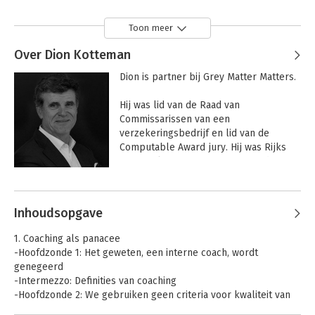
Toon meer
Over Dion Kotteman
Dion is partner bij Grey Matter Matters.

Hij was lid van de Raad van 
Commissarissen van een 
verzekeringsbedrijf en lid van de 
Computable Award jury. Hij was Rijks 
CIO en Algemeen Directeur van de 
Rijksauditdienst. Hij geeft les aan 
Andere boeken door Dion Kotteman
Nyenrode Business universiteit en 
werkt samen met The Academy of 
Inhoudsopgave
Information and Management.
1. Coaching als panacee
-Hoofdzonde 1: Het geweten, een interne coach, wordt
genegeerd
-Intermezzo: Definities van coaching
-Hoofdzonde 2: We gebruiken geen criteria voor kwaliteit van
coaching