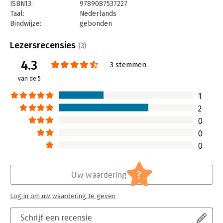
ISBN13:
9789087537227
Taal:
Nederlands
Bindwijze:
gebonden
Aantal pagina's:
114
Uitgever:
Van Haren Publishing B.V.
Lezersrecensies
(3)
Druk:
1
4.3
Verschijningsdatum:
7-3-2013
3 stemmen
van de 5
Hoofdrubriek:
Coaching en trainen
1
2
0
0
0
?
Uw waardering
Log in om uw waardering te geven
Schrijf een recensie