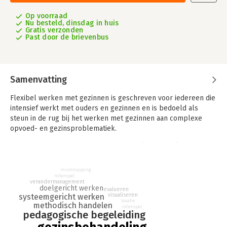
Op voorraad
Nu besteld, dinsdag in huis
Gratis verzonden
Past door de brievenbus
Samenvatting
Flexibel werken met gezinnen is geschreven voor iedereen die
intensief werkt met ouders en gezinnen en is bedoeld als
steun in de rug bij het werken met gezinnen aan complexe
opvoed- en gezinsproblematiek.
Uitgangspunt van deze nieuwe methodiek is de Praktisch
Pedagogische Gezinsbegeleiding (PPG) en Intensieve
Ambulante Gezinsbehandeling (IAG). Het onderscheidt zich van
mindmapping
de andere vormen van intensieve gezinsbegeleiding door de
rollenspel
verandermanagement
grote aandacht voor oudergericht werken. Door de ouder in de
doelgericht werken
evalueren
visualiseren
systeemgericht werken
methodiek centraal te stellen wordt de samenwerking
taxatie
methodisch handelen
gelijkwaardig en spreekt het vanzelf om de ouder in zijn
rollenspel
pedagogische begeleiding
competenties te erkennen.