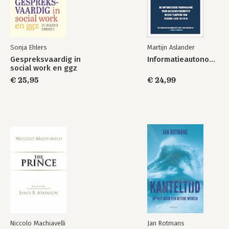
Veranderen / Doen 25
Evalueren / Oogsten 26
Vraag / Zorg / Doel 27
4 Vraag / Zorg / Doel 28
Sonja Ehlers
Martijn Aslander
4.1 Vraag / Zorg / Doel: de drijfveer van de ouder voor
Gespreksvaardig in
Informatieautonomie
verandering 29
social work en ggz
4.2 Doelen geven richting aan verandering 32
€ 25,95
€ 24,99
4.3 Doelen dicht bij de ouder houden 43
4.4 Zorg van de ouder of van derden? 48
4.5 Kennismakingsgesprek / Startgesprek / Contractgesprek
54
4.6 Eén gezin, één team, één plan 57
5 Kijken 58
5.1 Kijken naar positieve opvoedsituaties: kijken naar wat werkt
59
5.2 Kijken: met de ouder de lastige opvoedsituatie
onderzoeken 71
6 Begrijpen 83
6.1 Begrijpen ondersteunt verandering 84
Niccolo Machiavelli
Jan Rotmans
6.2 Begrijpen van kind / ouder / systeem 85