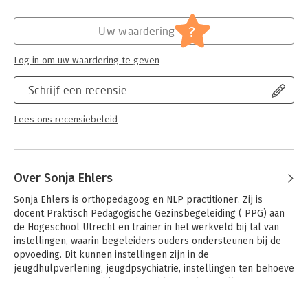
Hoofdrubriek:
Mens en maatschappij
?
Uw waardering
Log in om uw waardering te geven
Schrijf een recensie
Lees ons recensiebeleid
Over Sonja Ehlers
Sonja Ehlers is orthopedagoog en NLP practitioner. Zij is 
docent Praktisch Pedagogische Gezinsbegeleiding ( PPG) aan 
de Hogeschool Utrecht en trainer in het werkveld bij tal van 
instellingen, waarin begeleiders ouders ondersteunen bij de 
opvoeding. Dit kunnen instellingen zijn in de 
jeugdhulpverlening, jeugdpsychiatrie, instellingen ten behoeve 
van mensen met taal/spraakproblematiek, instellingen voor 
mensen met een verstandelijke beperking, jeugdteams, 