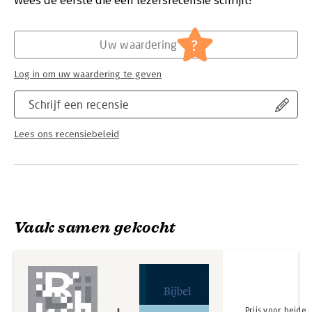
Wees de eerste die een lezersrecensie schrijft!
Hoofdrubriek:
Religie
Serie:
NBV21
?
Uw waardering
Log in om uw waardering te geven
Schrijf een recensie
Lees ons recensiebeleid
Vaak samen gekocht
Prijs voor beide