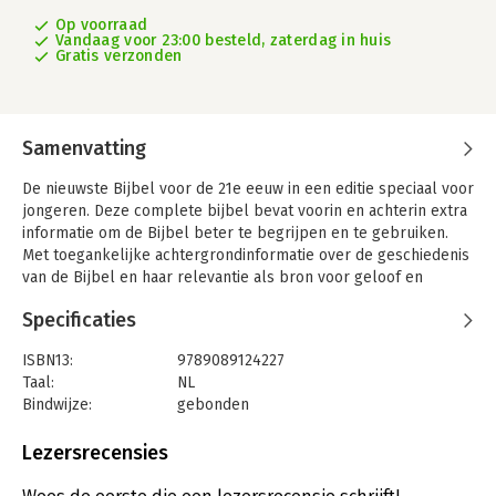
Op voorraad
Vandaag voor 23:00 besteld, zaterdag in huis
Gratis verzonden
Samenvatting
De nieuwste Bijbel voor de 21e eeuw in een editie speciaal voor
jongeren. Deze complete bijbel bevat voorin en achterin extra
informatie om de Bijbel beter te begrijpen en te gebruiken.
Met toegankelijke achtergrondinformatie over de geschiedenis
van de Bijbel en haar relevantie als bron voor geloof en
samenleving. En handreikingen om te starten met lezen.
Specificaties
Deze Bijbel is een aanrader als geschenk voor het afscheid van
de basisschool en kindernevendienst.
ISBN13:
9789089124227
Taal:
NL
Bindwijze:
gebonden
Aantal pagina's:
1480
Uitgever:
NBG
Lezersrecensies
Druk:
1
Verschijningsdatum:
6-5-2022