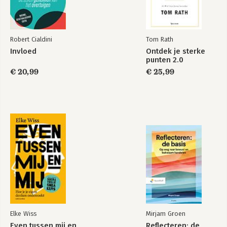
2. Veerkracht verkennen
2.1 Hoe veerkracht werkt
-De drie pijlers van veerkracht
Robert Cialdini
Tom Rath
-Je emotionele balans
Invloed
Ontdek je sterke
2.2 Je denkbeelden en persoonlijkheid
punten 2.0
-Focus op groei
€ 20,99
€ 25,99
-Je interne kompas
-Balanceren tussen naar binnen en naar buiten
2.3 Oog voor verandering
-Wakker worden
-De stroom van je bestaan
-Bereidheid en wilskracht
-Tot slot
-Intermezzo 2. V'ers@Work
-Maatje kleiner: reorganisatie van je bureau
DEEL 2: ONTWIKKELEN VAN JE VEERKRACHT
3. Vertragen en verduren
3.1 Op de rem
-De knop omzetten
Elke Wiss
Mirjam Groen
-Omgaan met wat je ziet
Even tussen mij en
Reflecteren: de