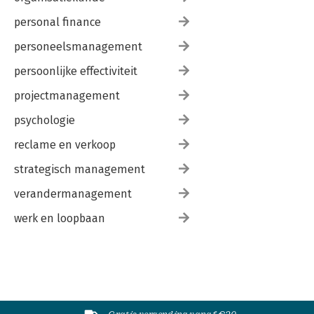
Over de auteurs
personal finance
Register
personeelsmanagement
persoonlijke effectiviteit
projectmanagement
psychologie
reclame en verkoop
strategisch management
verandermanagement
werk en loopbaan