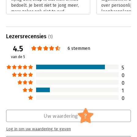
bedoelt. Je bent niet te jong meer,
over persoonlijke
maar zeker ook niet te oud.
loopbaanplanning
Lees verder
Lees verder
Lezersrecensies
(1)
4.5
6 stemmen
van de 5
5
0
0
1
0
?
Uw waardering
Log in om uw waardering te geven