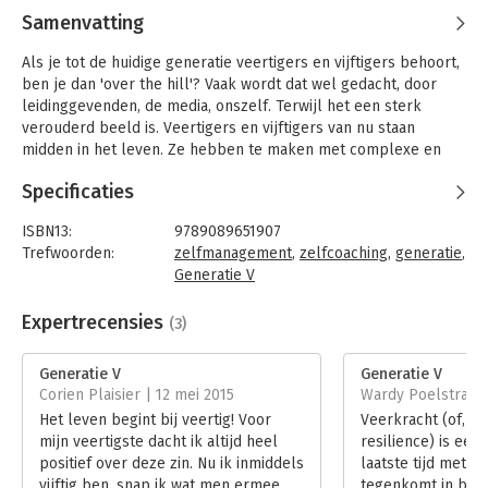
Samenvatting
Als je tot de huidige generatie veertigers en vijftigers behoort,
ben je dan 'over the hill'? Vaak wordt dat wel gedacht, door
leidinggevenden, de media, onszelf. Terwijl het een sterk
verouderd beeld is. Veertigers en vijftigers van nu staan
midden in het leven. Ze hebben te maken met complexe en
veelomvattende thema's. De vraag is niet zozeer of het anders
Specificaties
moet, maar hoe.
'Generatie V' is een boek voor veertigers en vijftigers. De
ISBN13:
9789089651907
generatie die op een kruispunt staat en de balans opmaakt van
Trefwoorden:
zelfmanagement
,
zelfcoaching
,
generatie
,
het leven tot nu toe. Het helpt je om inzicht te krijgen in wie je
Generatie V
bent, waar je voor staat, wie je de komende jaren wilt zijn en
Taal:
Nederlands
wat je gaat doen. Dat vraagt om veerkracht. Maar het maakt je
Bindwijze:
paperback
Expertrecensies
(3)
wel frisser en levendiger, en brengt een heldere kijk op
Aantal pagina's:
160
zaken. Zodat je met meer plezier de tweede helft van je leven
Uitgever:
Van Duuren Management
Generatie V
Generatie V
doorloopt!
Druk:
1
Corien Plaisier | 12 mei 2015
Wardy Poelstra | 3
Verschijningsdatum:
17-10-2013
Het leven begint bij veertig! Voor
Veerkracht (of, in
mijn veertigste dacht ik altijd heel
resilience) is een
Hoofdrubriek:
Persoonlijke effectiviteit
positief over deze zin. Nu ik inmiddels
laatste tijd met e
vijftig ben, snap ik wat men ermee
tegenkomt in boek