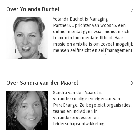
Over Yolanda Buchel
Yolanda Buchel is Managing 
Partner&Oprichter van Woosh5, een 
online ‘mental gym’ waar mensen zich 
trainen in hun mentale fitheid. Haar 
missie en ambitie is om zoveel mogelijk 
mensen zelfinzicht en zelfmanagement 
te bieden in hun mentale kapitaal. Met 
haar psychologische achtergrond, 
Andere boeken door Yolanda
contextkennis bij o.a. Philips, Shell en 
Buchel
GITP en auteursproducten (GeneratieV, 
Loopbaanonderhoud en Lef!) heeft ze al 
Over Sandra van der Maarel
vele professionals en managers 
Sandra van der Maarel is 
mentaal fitter gecoacht.
veranderkundige en eigenaar van 
PureChange. Ze begeleidt organisaties, 
teams en individuen in 
veranderprocessen en 
leiderschapsontwikkeling.