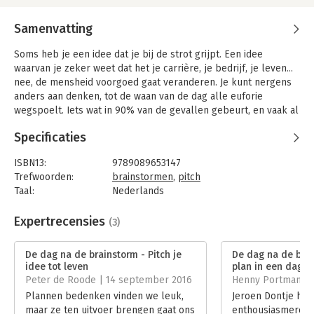
Samenvatting
Soms heb je een idee dat je bij de strot grijpt. Een idee
waarvan je zeker weet dat het je carrière, je bedrijf, je leven...
nee, de mensheid voorgoed gaat veranderen. Je kunt nergens
anders aan denken, tot de waan van de dag alle euforie
wegspoelt. Iets wat in 90% van de gevallen gebeurt, en vaak al
binnen 24 uur. Veel flip-overvellen met goede ideeën
Specificaties
belanden daardoor in kofferbakken of kasten, waar je ze pas
na lange tijd weer tegenkomt.
ISBN13:
9789089653147
In 'De dag na de brainstorm' laat Jeroen Dontje zien hoe je
Trefwoorden:
brainstormen
,
pitch
goede ideeën in drie stappen eenvoudig en snel tot leven
Taal:
Nederlands
brengt: maak een plan in een dag, een prototype in een week
Bindwijze:
paperback
en pitch je idee tot leven! Dit boek leert je op een nieuwe
Aantal pagina's:
176
Expertrecensies
(3)
manier te denken: eerst maken, dan pas proberen,
Uitgever:
Van Duuren Management
onderzoeken en bijsturen. Aan bod komen allerlei praktische
Druk:
1
De dag na de brainstorm - Pitch je
De dag na de bra
vaardigheden die nodig zijn om je ideeën tastbaar te maken,
Verschijningsdatum:
28-4-2016
idee tot leven
plan in een dag
zodat je ze zelf kunt omzetten in concrete successen. Start-up
Peter de Roode | 14 september 2016
Henny Portman | 
of groot bedrijf: het maakt niet uit. Ga direct aan de slag!
Hoofdrubriek:
Algemeen management
Plannen bedenken vinden we leuk,
Jeroen Dontje hee
maar ze ten uitvoer brengen gaat ons
enthousiasmerend
Benieuwd hoe jouw idee op korte termijn werkelijkheid wordt?