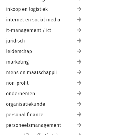
16. De vorm: de ondersteuning
16.1 Prototype
inkoop en logistiek
Je prototype als held?
16.2 Presentatiesoftware
internet en social media
Jij bent het verhaal, niet de slides
it-management / ict
Nawoord
juridisch
Dankwoord
Over de auteur
leiderschap
marketing
mens en maatschappij
non-profit
ondernemen
organisatiekunde
personal finance
personeelsmanagement